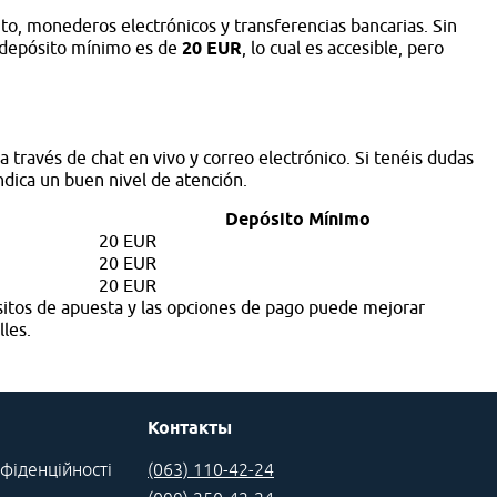
to, monederos electrónicos y transferencias bancarias. Sin
l depósito mínimo es de
20 EUR
, lo cual es accesible, pero
 través de chat en vivo y correo electrónico. Si tenéis dudas
indica un buen nivel de atención.
Depósito Mínimo
20 EUR
20 EUR
20 EUR
isitos de apuesta y las opciones de pago puede mejorar
les.
Контакты
фіденційності
(063) 110-42-24