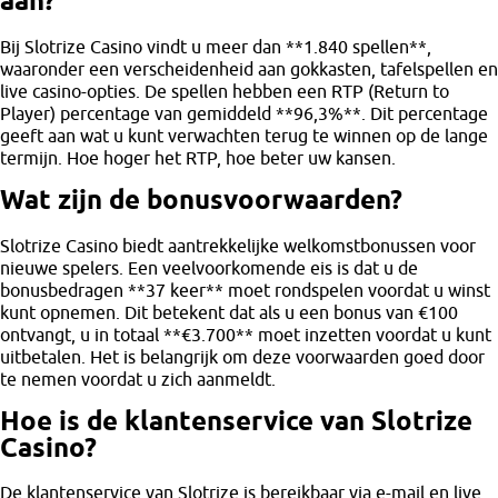
aan?
Bij Slotrize Casino vindt u meer dan **1.840 spellen**,
waaronder een verscheidenheid aan gokkasten, tafelspellen en
live casino-opties. De spellen hebben een RTP (Return to
Player) percentage van gemiddeld **96,3%**. Dit percentage
geeft aan wat u kunt verwachten terug te winnen op de lange
termijn. Hoe hoger het RTP, hoe beter uw kansen.
Wat zijn de bonusvoorwaarden?
Slotrize Casino biedt aantrekkelijke welkomstbonussen voor
nieuwe spelers. Een veelvoorkomende eis is dat u de
bonusbedragen **37 keer** moet rondspelen voordat u winst
kunt opnemen. Dit betekent dat als u een bonus van €100
ontvangt, u in totaal **€3.700** moet inzetten voordat u kunt
uitbetalen. Het is belangrijk om deze voorwaarden goed door
te nemen voordat u zich aanmeldt.
Hoe is de klantenservice van Slotrize
Casino?
De klantenservice van Slotrize is bereikbaar via e-mail en live