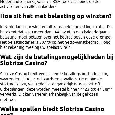
Nederlandse markt, waar de KSA toezicht houdt op de
activiteiten van alle aanbieders.
Hoe zit het met belasting op winsten?
In Nederland zijn winsten uit kansspelen belastingplichtig. Dit
betekent dat als u meer dan €449 wint in een kalenderjaar, u
belasting moet betalen over het bedrag boven deze drempel.
Het belastingtarief is 30,1% op het netto-winstbedrag. Houd
hier rekening mee bij uw spelactiviteit.
Wat zijn de betalingsmogelijkheden bij
Slotrize Casino?
Slotrize Casino biedt verschillende betalingsmethoden aan,
waaronder iDEAL, creditcards en e-wallets. De minimale
storting is €20, wat redelijk toegankelijk is. Wat betreft
uitbetalingen, deze worden meestal binnen **23 tot 47 uur**
verwerkt. Dit kan variëren afhankelijk van de gekozen
methode.
Welke spellen biedt Slotrize Casino