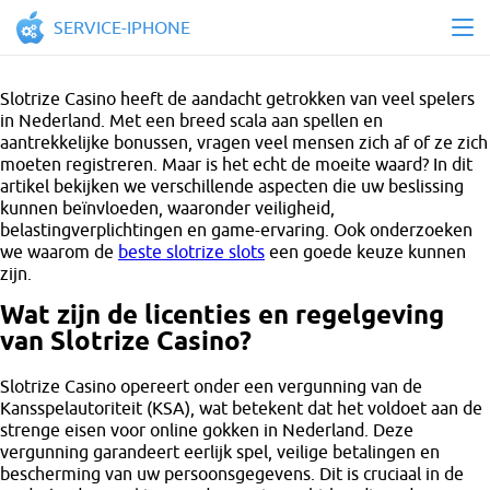
SERVICE-IPHONE
Slotrize Casino heeft de aandacht getrokken van veel spelers
in Nederland. Met een breed scala aan spellen en
aantrekkelijke bonussen, vragen veel mensen zich af of ze zich
moeten registreren. Maar is het echt de moeite waard? In dit
artikel bekijken we verschillende aspecten die uw beslissing
kunnen beïnvloeden, waaronder veiligheid,
belastingverplichtingen en game-ervaring. Ook onderzoeken
we waarom de
beste slotrize slots
een goede keuze kunnen
zijn.
Wat zijn de licenties en regelgeving
van Slotrize Casino?
Slotrize Casino opereert onder een vergunning van de
Kansspelautoriteit (KSA), wat betekent dat het voldoet aan de
strenge eisen voor online gokken in Nederland. Deze
vergunning garandeert eerlijk spel, veilige betalingen en
bescherming van uw persoonsgegevens. Dit is cruciaal in de