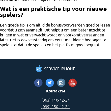
Wat is een praktische tip voor nieuwe
spelers?
Een goede tip is om altijd de bonusvoorwaarden goed te lezen
voordat u zich aanmeldt. Dit helpt u om een beter inzicht te
krijgen in wat er verwacht wordt en voorkomt verrassingen
later. Het is ook verstandig om eerst met kleine bedragen te
spelen totdat u de spellen en het platform goed begrijpt.
SERVICE-IPHONE
Контакты
(063) 110-42-24
(099) 250-42-24