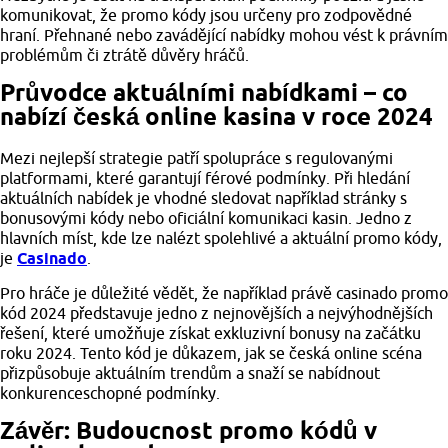
komunikovat, že promo kódy jsou určeny pro zodpovědné
hraní. Přehnané nebo zavádějící nabídky mohou vést k právním
problémům či ztrátě důvěry hráčů.
Průvodce aktuálními nabídkami – co
nabízí česká online kasina v roce 2024
Mezi nejlepší strategie patří spolupráce s regulovanými
platformami, které garantují férové podmínky. Při hledání
aktuálních nabídek je vhodné sledovat například stránky s
bonusovými kódy nebo oficiální komunikaci kasin. Jedno z
hlavních míst, kde lze nalézt spolehlivé a aktuální promo kódy,
je
Casinado
.
Pro hráče je důležité vědět, že například právě casinado promo
kód 2024 představuje jedno z nejnovějších a nejvýhodnějších
řešení, které umožňuje získat exkluzivní bonusy na začátku
roku 2024. Tento kód je důkazem, jak se česká online scéna
přizpůsobuje aktuálním trendům a snaží se nabídnout
konkurenceschopné podmínky.
Závěr: Budoucnost promo kódů v