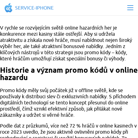
SERVICE-IPHONE
V rychle se rozvíjejícím světě online hazardních her je
konkurence mezi kasiny stále ostřejší. Aby si udržela
atraktivitu a získala nové hráče, musí nabídnout nejen široký
výběr her, ale také atraktivní bonusové nabídky. Jedním z
klíčových nástrojů v této strategii jsou promo kódy – kódy,
které hráčům umožňují získat speciální bonusy či výhody.
Historie a význam promo kódů v online
hazardu
Promo kódy měly svůj počátek již v offline světě, kde se
používaly k distribuci slev či exkluzivních nabídky. S příchodem
digitálních technologií se tento koncept přesunul do online
prostředí, čímž vznikl efektivní způsob, jak přilákat nové
zákazníky a udržet si věrné hráče.
Podle dat z průzkumů, více než
72 % hráčů
v online kasinech v
roce 2023 uvedlo, že jsou aktivně ovlivněni promo kódy při