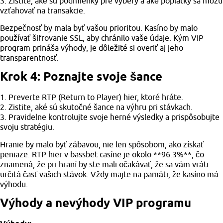
3. Zistite, aké sú podmienky pre výbery a aké poplatky sa môžu
vzťahovať na transakcie.
Bezpečnosť by mala byť vašou prioritou. Kasíno by malo
používať šifrovanie SSL, aby chránilo vaše údaje. Kým VIP
program prináša výhody, je dôležité si overiť aj jeho
transparentnosť.
Krok 4: Poznajte svoje šance
1. Preverte RTP (Return to Player) hier, ktoré hráte.
2. Zistite, aké sú skutočné šance na výhru pri stávkach.
3. Pravidelne kontrolujte svoje herné výsledky a prispôsobujte
svoju stratégiu.
Hranie by malo byť zábavou, nie len spôsobom, ako získať
peniaze. RTP hier v bassbet casíne je okolo **96.3%**, čo
znamená, že pri hraní by ste mali očakávať, že sa vám vráti
určitá časť vašich stávok. Vždy majte na pamäti, že kasíno má
výhodu.
Výhody a nevýhody VIP programu