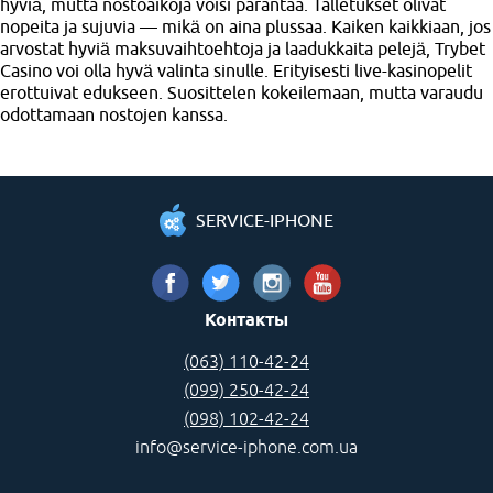
hyviä, mutta nostoaikoja voisi parantaa. Talletukset olivat
nopeita ja sujuvia — mikä on aina plussaa. Kaiken kaikkiaan, jos
arvostat hyviä maksuvaihtoehtoja ja laadukkaita pelejä, Trybet
Casino voi olla hyvä valinta sinulle. Erityisesti live-kasinopelit
erottuivat edukseen. Suosittelen kokeilemaan, mutta varaudu
odottamaan nostojen kanssa.
SERVICE-IPHONE
Контакты
(063) 110-42-24
(099) 250-42-24
(098) 102-42-24
info@service-iphone.com.ua