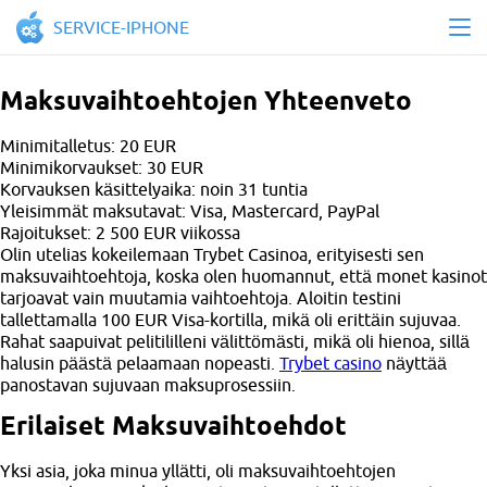
SERVICE-IPHONE
Maksuvaihtoehtojen Yhteenveto
Minimitalletus: 20 EUR
Minimikorvaukset: 30 EUR
Korvauksen käsittelyaika: noin 31 tuntia
Yleisimmät maksutavat: Visa, Mastercard, PayPal
Rajoitukset: 2 500 EUR viikossa
Olin utelias kokeilemaan Trybet Casinoa, erityisesti sen
maksuvaihtoehtoja, koska olen huomannut, että monet kasinot
tarjoavat vain muutamia vaihtoehtoja. Aloitin testini
tallettamalla 100 EUR Visa-kortilla, mikä oli erittäin sujuvaa.
Rahat saapuivat pelitililleni välittömästi, mikä oli hienoa, sillä
halusin päästä pelaamaan nopeasti.
Trybet casino
näyttää
panostavan sujuvaan maksuprosessiin.
Erilaiset Maksuvaihtoehdot
Yksi asia, joka minua yllätti, oli maksuvaihtoehtojen