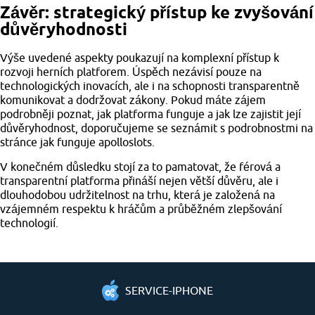
Závěr: strategický přístup ke zvyšování
důvěryhodnosti
Výše uvedené aspekty poukazují na komplexní přístup k
rozvoji herních platforem. Úspěch nezávisí pouze na
technologických inovacích, ale i na schopnosti transparentně
komunikovat a dodržovat zákony. Pokud máte zájem
podrobněji poznat, jak platforma funguje a jak lze zajistit její
důvěryhodnost, doporučujeme se seznámit s podrobnostmi na
stránce jak funguje apolloslots.
V konečném důsledku stojí za to pamatovat, že férová a
transparentní platforma přináší nejen větší důvěru, ale i
dlouhodobou udržitelnost na trhu, která je založená na
vzájemném respektu k hráčům a průběžném zlepšování
technologií.
SERVICE-IPHONE