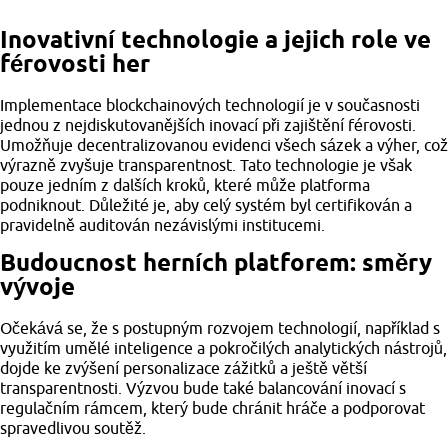
Inovativní technologie a jejich role ve
férovosti her
Implementace blockchainových technologií je v současnosti
jednou z nejdiskutovanějších inovací při zajištění férovosti.
Umožňuje decentralizovanou evidenci všech sázek a výher, což
výrazně zvyšuje transparentnost. Tato technologie je však
pouze jedním z dalších kroků, které může platforma
podniknout. Důležité je, aby celý systém byl certifikován a
pravidelně auditován nezávislými institucemi.
Budoucnost herních platforem: směry
vývoje
Očekává se, že s postupným rozvojem technologií, například s
využitím umělé inteligence a pokročilých analytických nástrojů,
dojde ke zvýšení personalizace zážitků a ještě větší
transparentnosti. Výzvou bude také balancování inovací s
regulačním rámcem, který bude chránit hráče a podporovat
spravedlivou soutěž.