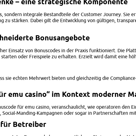
nke – eine strategische Komponente
es, sondern integrale Bestandteile der Customer Journey. Sie e
zu stärken. Dabei gilt die Entwicklung von gültigen, transpa
chneiderte Bonusangebote
cher Einsatz von Bonuscodes in der Praxis funktioniert. Die Pla
tarten oder Freispiele zu erhalten. Erzielt wird damit eine h
dass sie echten Mehrwert bieten und gleichzeitig die Complianc
für emu casino“ im Kontext moderner M
uscode für emu casino, veranschaulicht, wie operatoren den E
s, Social-Manding-Kampagnen oder sogar in Partnerschaften mit
für Betreiber