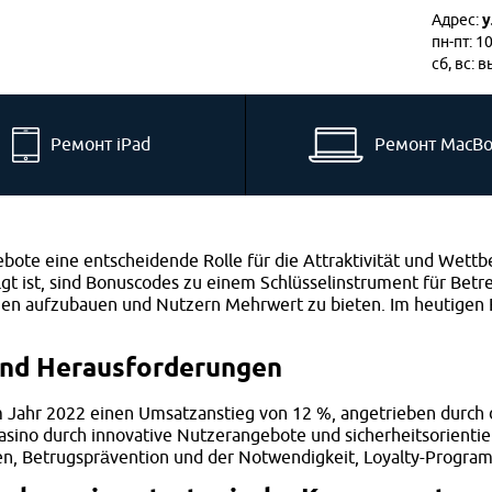
Адрес:
у
пн-пт: 1
сб, вс: 
Ремонт iPad
Ремонт MacB
bote eine entscheidende Rolle für die Attraktivität und Wettb
t ist, sind Bonuscodes zu einem Schlüsselinstrument für Betre
uen aufzubauen und Nutzern Mehrwert zu bieten. Im heutigen 
 und Herausforderungen
 im Jahr 2022 einen Umsatzanstieg von 12 %, angetrieben dur
asino durch innovative Nutzerangebote und sicherheitsorienti
ten, Betrugsprävention und der Notwendigkeit, Loyalty-Progra