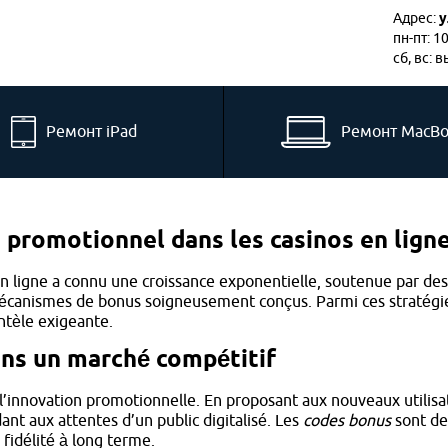
Адрес:
у
пн-пт: 1
сб, вс: 
Ремонт iPad
Ремонт MacB
g promotionnel dans les casinos en lign
en ligne a connu une croissance exponentielle, soutenue par de
écanismes de bonus soigneusement conçus. Parmi ces stratégies
entèle exigeante.
ns un marché compétitif
 l’innovation promotionnelle. En proposant aux nouveaux utilisa
ant aux attentes d’un public digitalisé. Les
codes bonus
sont de
 fidélité à long terme.