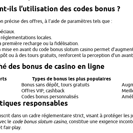
-ils l’utilisation des codes bonus ?
précise des offres, à l’aide de paramètres tels que :
éciaux.
 réglementations locales.
a première recharge ou la fidélisation.
la mise en avant du
code bonus slotum casino
permet d’augmente
ôt ou à des tours gratuits, renforcent la perception d’un avanta
é des bonus de casino en ligne
rts
Types de bonus les plus populaires
Bonus sans dépôt, tours gratuits
Augme
Offres VIP, cashback
Meill
Codes bonus personnalisés
Améli
atiques responsables
inscrit dans un cadre réglementaire strict, visant à protéger les
vec le
code bonus slotum casino
, constitue une exigence incon
 fair-play.