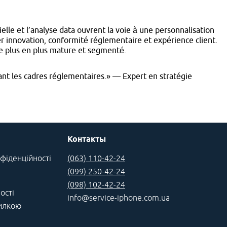
ielle et l’analyse data ouvrent la voie à une personnalisation
er innovation, conformité réglementaire et expérience client.
de plus en plus mature et segmenté.
tant les cadres réglementaires.» — Expert en stratégie
Контакты
фіденційності
(063) 110-42-24
(099) 250-42-24
(098) 102-42-24
ості
info@service-iphone.com.ua
силкою