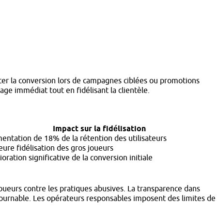
r la conversion lors de campagnes ciblées ou promotions
ge immédiat tout en fidélisant la clientèle.
Impact sur la fidélisation
ntation de 18% de la rétention des utilisateurs
eure fidélisation des gros joueurs
oration significative de la conversion initiale
 joueurs contre les pratiques abusives. La transparence dans
tournable. Les opérateurs responsables imposent des limites de