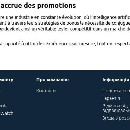
n accrue des promotions
re une industrie en constante évolution, où l’intelligence artific
ent à travers leurs stratégies de bonus la nécessité de conjugu
no
devient ainsi un véritable levier compétitif dans un marché 
 la capacité à offrir des expériences sur-mesure, tout en respec
емонту
Про компанію
Інформація
e
Контакти
Політика кон
Гарантія
ook
Відмова від
відповідальн
 Watch
Згода з роз