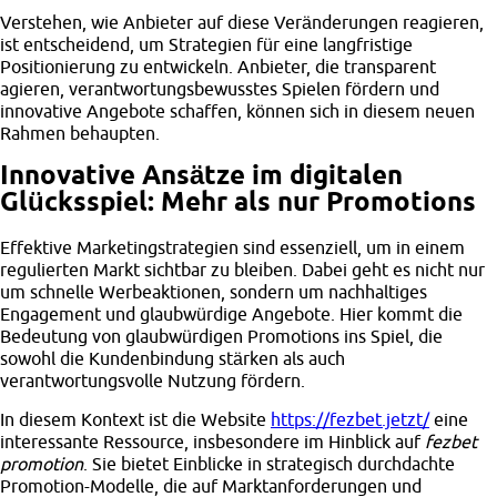
Verstehen, wie Anbieter auf diese Veränderungen reagieren,
ist entscheidend, um Strategien für eine langfristige
Positionierung zu entwickeln. Anbieter, die transparent
agieren, verantwortungsbewusstes Spielen fördern und
innovative Angebote schaffen, können sich in diesem neuen
Rahmen behaupten.
Innovative Ansätze im digitalen
Glücksspiel: Mehr als nur Promotions
Effektive Marketingstrategien sind essenziell, um in einem
regulierten Markt sichtbar zu bleiben. Dabei geht es nicht nur
um schnelle Werbeaktionen, sondern um nachhaltiges
Engagement und glaubwürdige Angebote. Hier kommt die
Bedeutung von glaubwürdigen Promotions ins Spiel, die
sowohl die Kundenbindung stärken als auch
verantwortungsvolle Nutzung fördern.
In diesem Kontext ist die Website
https://fezbet.jetzt/
eine
interessante Ressource, insbesondere im Hinblick auf
fezbet
promotion
. Sie bietet Einblicke in strategisch durchdachte
Promotion-Modelle, die auf Marktanforderungen und