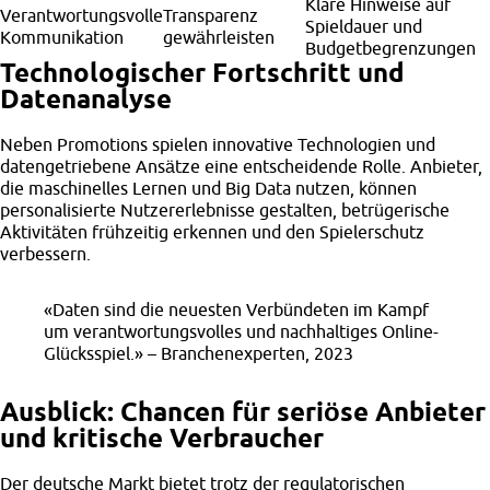
Klare Hinweise auf
Verantwortungsvolle
Transparenz
Spieldauer und
Kommunikation
gewährleisten
Budgetbegrenzungen
Technologischer Fortschritt und
Datenanalyse
Neben Promotions spielen innovative Technologien und
datengetriebene Ansätze eine entscheidende Rolle. Anbieter,
die maschinelles Lernen und Big Data nutzen, können
personalisierte Nutzererlebnisse gestalten, betrügerische
Aktivitäten frühzeitig erkennen und den Spielerschutz
verbessern.
«Daten sind die neuesten Verbündeten im Kampf
um verantwortungsvolles und nachhaltiges Online-
Glücksspiel.» – Branchenexperten, 2023
Ausblick: Chancen für seriöse Anbieter
und kritische Verbraucher
Der deutsche Markt bietet trotz der regulatorischen