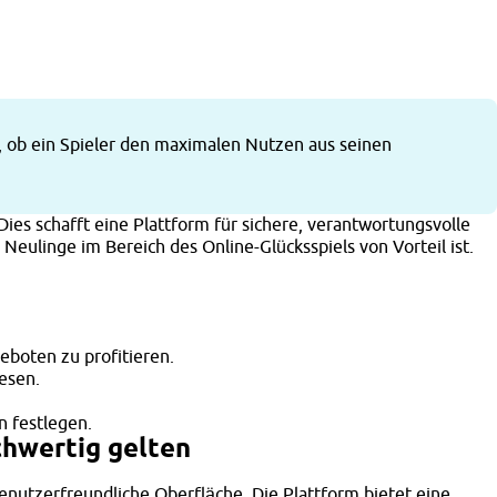
, ob ein Spieler den maximalen Nutzen aus seinen
Dies schafft eine Plattform für sichere, verantwortungsvolle
Neulinge im Bereich des Online-Glücksspiels von Vorteil ist.
boten zu profitieren.
esen.
n festlegen.
chwertig gelten
enutzerfreundliche Oberfläche. Die Plattform bietet eine