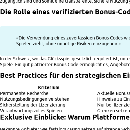
zugänglich sind und somit eine transparente, sichere Nutzung
Die Rolle eines verifizierten Bonus-Co
«Die Verwendung eines zuverlässigen Bonus Codes wie 
Spielen zieht, ohne unnötige Risiken einzugehen.»
In der Schweiz, wo das Glücksspiel gesetzlich reguliert ist, u
Spiele. Ein gut platzierter Bonus Code ermöglicht es, Angebote
Best Practices für den strategischen 
Kriterium
Permanente Recherche
Aktuelle Bonus
Nutzungsbedingungen verstehen
Hinweise zu Ein
Sicherstellung der Lizenzierung
Nur bei lizenzie
Verantwortungsvolles Spielen
Grenzen setzen 
Exklusive Einblicke: Warum Plattformen
Bekannte Anbieter wie fastslots casino setzen auf strenge Sic