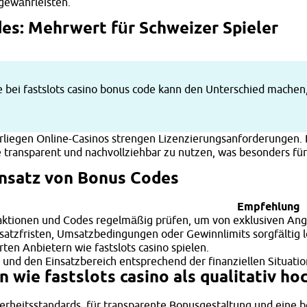
 gewährleisten.
des: Mehrwert für Schweizer Spieler
bei fastslots casino bonus code kann den Unterschied machen
nterliegen Online-Casinos strengen Lizenzierungsanforderungen. 
 transparent und nachvollziehbar zu nutzen, was besonders für 
Einsatz von Bonus Codes
Empfehlung
aktionen und Codes regelmäßig prüfen, um von exklusiven Ange
satzfristen, Umsatzbedingungen oder Gewinnlimits sorgfältig l
rten Anbietern wie fastslots casino spielen.
und den Einsatzbereich entsprechend der finanziellen Situatio
 wie fastslots casino als qualitativ ho
herheitsstandards, für transparente Bonusgestaltung und eine b