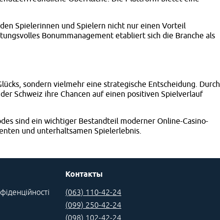
en Spielerinnen und Spielern nicht nur einen Vorteil
ortungsvolles Bonummanagement etabliert sich die Branche als
Glücks, sondern vielmehr eine strategische Entscheidung. Durch
der Schweiz ihre Chancen auf einen positiven Spielverlauf
des sind ein wichtiger Bestandteil moderner Online-Casino-
enten und unterhaltsamen Spielerlebnis.
Контакты
фіденційності
(063) 110-42-24
(099) 250-42-24
(098) 102-42-24