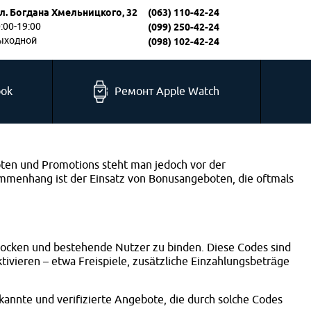
л. Богдана Хмельницкого, 32
(063) 110-42-24
0:00-19:00
(099) 250-42-24
выходной
(098) 102-42-24
ook
Ремонт Apple Watch
boten und Promotions steht man jedoch vor der
sammenhang ist der Einsatz von Bonusangeboten, die oftmals
u locken und bestehende Nutzer zu binden. Diese Codes sind
tivieren – etwa Freispiele, zusätzliche Einzahlungsbeträge
ekannte und verifizierte Angebote, die durch solche Codes