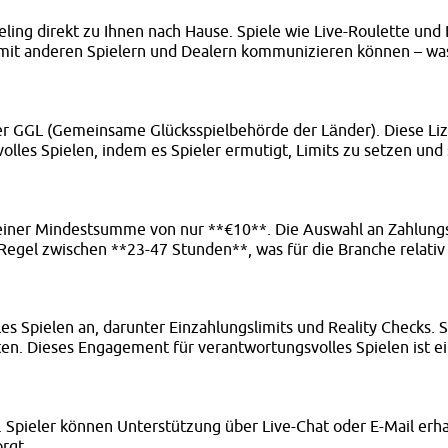
ling direkt zu Ihnen nach Hause. Spiele wie Live-Roulette und 
e mit anderen Spielern und Dealern kommunizieren können – was
er GGL (Gemeinsame Glücksspielbehörde der Länder). Diese Lizen
les Spielen, indem es Spieler ermutigt, Limits zu setzen und si
t einer Mindestsumme von nur **€10**. Die Auswahl an Zahlungs
gel zwischen **23-47 Stunden**, was für die Branche relativ s
s Spielen an, darunter Einzahlungslimits und Reality Checks. S
ten. Dieses Engagement für verantwortungsvolles Spielen ist ei
 Spieler können Unterstützung über Live-Chat oder E-Mail erha
rgt.