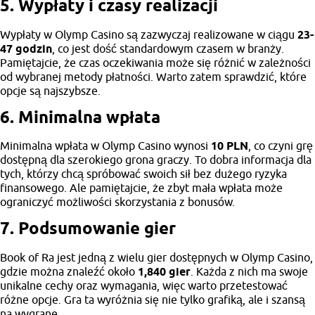
5. Wypłaty i czasy realizacji
Wypłaty w Olymp Casino są zazwyczaj realizowane w ciągu
23-
47 godzin
, co jest dość standardowym czasem w branży.
Pamiętajcie, że czas oczekiwania może się różnić w zależności
od wybranej metody płatności. Warto zatem sprawdzić, które
opcje są najszybsze.
6. Minimalna wpłata
Minimalna wpłata w Olymp Casino wynosi
10 PLN
, co czyni grę
dostępną dla szerokiego grona graczy. To dobra informacja dla
tych, którzy chcą spróbować swoich sił bez dużego ryzyka
finansowego. Ale pamiętajcie, że zbyt mała wpłata może
ograniczyć możliwości skorzystania z bonusów.
7. Podsumowanie gier
Book of Ra jest jedną z wielu gier dostępnych w Olymp Casino,
gdzie można znaleźć około
1,840 gier
. Każda z nich ma swoje
unikalne cechy oraz wymagania, więc warto przetestować
różne opcje. Gra ta wyróżnia się nie tylko grafiką, ale i szansą
na wygrane.