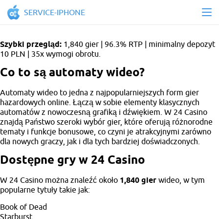
SERVICE-IPHONE
Szybki przegląd:
1,840 gier | 96.3% RTP | minimalny depozyt
10 PLN | 35x wymogi obrotu.
Co to są automaty wideo?
Automaty wideo to jedna z najpopularniejszych form gier
hazardowych online. Łączą w sobie elementy klasycznych
automatów z nowoczesną grafiką i dźwiękiem. W 24 Casino
znajdą Państwo szeroki wybór gier, które oferują różnorodne
tematy i funkcje bonusowe, co czyni je atrakcyjnymi zarówno
dla nowych graczy, jak i dla tych bardziej doświadczonych.
Dostępne gry w 24 Casino
W 24 Casino można znaleźć około
1,840 gier
wideo, w tym
popularne tytuły takie jak:
Book of Dead
Starburst