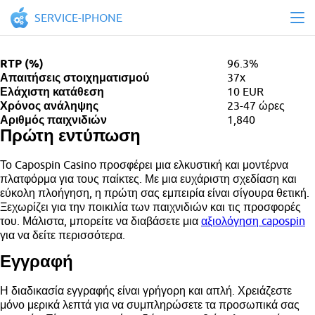
SERVICE-IPHONE
RTP (%)
96.3%
Απαιτήσεις στοιχηματισμού
37x
Ελάχιστη κατάθεση
10 EUR
Χρόνος ανάληψης
23-47 ώρες
Αριθμός παιχνιδιών
1,840
Πρώτη εντύπωση
Το Capospin Casino προσφέρει μια ελκυστική και μοντέρνα
πλατφόρμα για τους παίκτες. Με μια ευχάριστη σχεδίαση και
εύκολη πλοήγηση, η πρώτη σας εμπειρία είναι σίγουρα θετική.
Ξεχωρίζει για την ποικιλία των παιχνιδιών και τις προσφορές
του. Μάλιστα, μπορείτε να διαβάσετε μια
αξιολόγηση capospin
για να δείτε περισσότερα.
Εγγραφή
Η διαδικασία εγγραφής είναι γρήγορη και απλή. Χρειάζεστε
μόνο μερικά λεπτά για να συμπληρώσετε τα προσωπικά σας