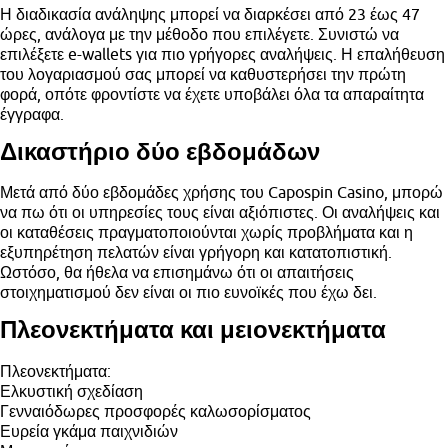
Η διαδικασία ανάληψης μπορεί να διαρκέσει από 23 έως 47
ώρες, ανάλογα με την μέθοδο που επιλέγετε. Συνιστώ να
επιλέξετε e-wallets για πιο γρήγορες αναλήψεις. Η επαλήθευση
του λογαριασμού σας μπορεί να καθυστερήσει την πρώτη
φορά, οπότε φροντίστε να έχετε υποβάλει όλα τα απαραίτητα
έγγραφα.
Δικαστήριο δύο εβδομάδων
Μετά από δύο εβδομάδες χρήσης του Capospin Casino, μπορώ
να πω ότι οι υπηρεσίες τους είναι αξιόπιστες. Οι αναλήψεις και
οι καταθέσεις πραγματοποιούνται χωρίς προβλήματα και η
εξυπηρέτηση πελατών είναι γρήγορη και κατατοπιστική.
Ωστόσο, θα ήθελα να επισημάνω ότι οι απαιτήσεις
στοιχηματισμού δεν είναι οι πιο ευνοϊκές που έχω δει.
Πλεονεκτήματα και μειονεκτήματα
Πλεονεκτήματα:
Ελκυστική σχεδίαση
Γενναιόδωρες προσφορές καλωσορίσματος
Ευρεία γκάμα παιχνιδιών