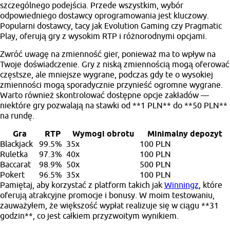
szczególnego podejścia. Przede wszystkim, wybór
odpowiedniego dostawcy oprogramowania jest kluczowy.
Popularni dostawcy, tacy jak Evolution Gaming czy Pragmatic
Play, oferują gry z wysokim RTP i różnorodnymi opcjami.
Zwróć uwagę na zmienność gier, ponieważ ma to wpływ na
Twoje doświadczenie. Gry z niską zmiennością mogą oferować
częstsze, ale mniejsze wygrane, podczas gdy te o wysokiej
zmienności mogą sporadycznie przynieść ogromne wygrane.
Warto również skontrolować dostępne opcje zakładów —
niektóre gry pozwalają na stawki od **1 PLN** do **50 PLN**
na rundę.
Gra
RTP
Wymogi obrotu
Minimalny depozyt
Blackjack
99.5%
35x
100 PLN
Ruletka
97.3%
40x
100 PLN
Baccarat
98.9%
50x
500 PLN
Pokert
96.5%
35x
100 PLN
Pamiętaj, aby korzystać z platform takich jak
Winningz
, które
oferują atrakcyjne promocje i bonusy. W moim testowaniu,
zauważyłem, że większość wypłat realizuje się w ciągu **31
godzin**, co jest całkiem przyzwoitym wynikiem.