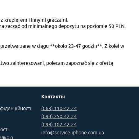
 z krupierem i innymi graczami.
żna zacząć od minimalnego depozytu na poziomie 50 PLN.
przetwarzane w ciągu **około 23-47 godzin**. Z kolei w
stwo zainteresowani, polecam zapoznać się z ofertą
Контакты
фіденційності
(063) 110-42-24
(099) 250-42-24
(098) 102-42-24
ості
info@service-iphone.com.ua
силкою