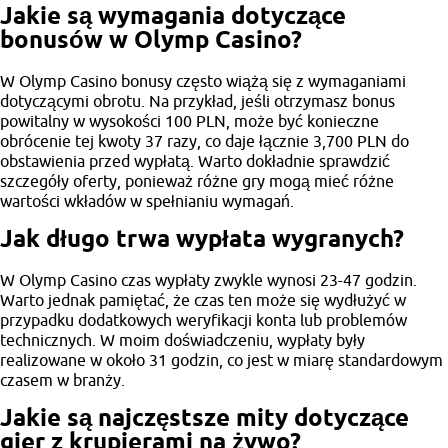
Jakie są wymagania dotyczące
bonusów w Olymp Casino?
W Olymp Casino bonusy często wiążą się z wymaganiami
dotyczącymi obrotu. Na przykład, jeśli otrzymasz bonus
powitalny w wysokości 100 PLN, może być konieczne
obrócenie tej kwoty 37 razy, co daje łącznie 3,700 PLN do
obstawienia przed wypłatą. Warto dokładnie sprawdzić
szczegóły oferty, ponieważ różne gry mogą mieć różne
wartości wkładów w spełnianiu wymagań.
Jak długo trwa wypłata wygranych?
W Olymp Casino czas wypłaty zwykle wynosi 23-47 godzin.
Warto jednak pamiętać, że czas ten może się wydłużyć w
przypadku dodatkowych weryfikacji konta lub problemów
technicznych. W moim doświadczeniu, wypłaty były
realizowane w około 31 godzin, co jest w miarę standardowym
czasem w branży.
Jakie są najczęstsze mity dotyczące
gier z krupierami na żywo?