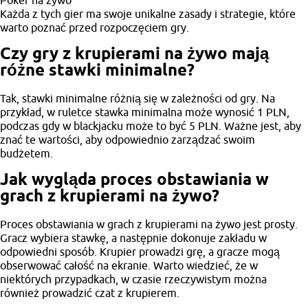
Poker na żywo
Każda z tych gier ma swoje unikalne zasady i strategie, które
warto poznać przed rozpoczęciem gry.
Czy gry z krupierami na żywo mają
różne stawki minimalne?
Tak, stawki minimalne różnią się w zależności od gry. Na
przykład, w ruletce stawka minimalna może wynosić 1 PLN,
podczas gdy w blackjacku może to być 5 PLN. Ważne jest, aby
znać te wartości, aby odpowiednio zarządzać swoim
budżetem.
Jak wygląda proces obstawiania w
grach z krupierami na żywo?
Proces obstawiania w grach z krupierami na żywo jest prosty.
Gracz wybiera stawkę, a następnie dokonuje zakładu w
odpowiedni sposób. Krupier prowadzi grę, a gracze mogą
obserwować całość na ekranie. Warto wiedzieć, że w
niektórych przypadkach, w czasie rzeczywistym można
również prowadzić czat z krupierem.