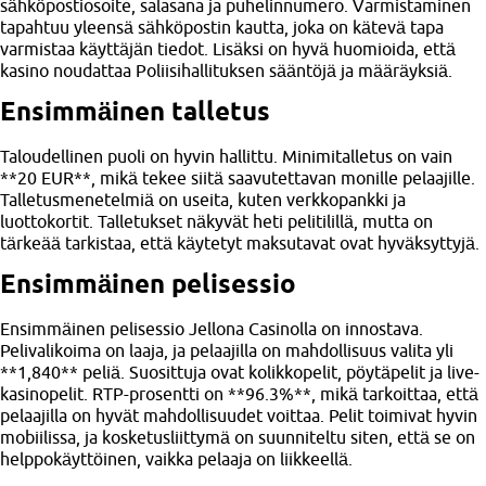
sähköpostiosoite, salasana ja puhelinnumero. Varmistaminen
tapahtuu yleensä sähköpostin kautta, joka on kätevä tapa
varmistaa käyttäjän tiedot. Lisäksi on hyvä huomioida, että
kasino noudattaa Poliisihallituksen sääntöjä ja määräyksiä.
Ensimmäinen talletus
Taloudellinen puoli on hyvin hallittu. Minimitalletus on vain
**20 EUR**, mikä tekee siitä saavutettavan monille pelaajille.
Talletusmenetelmiä on useita, kuten verkkopankki ja
luottokortit. Talletukset näkyvät heti pelitilillä, mutta on
tärkeää tarkistaa, että käytetyt maksutavat ovat hyväksyttyjä.
Ensimmäinen pelisessio
Ensimmäinen pelisessio Jellona Casinolla on innostava.
Pelivalikoima on laaja, ja pelaajilla on mahdollisuus valita yli
**1,840** peliä. Suosittuja ovat kolikkopelit, pöytäpelit ja live-
kasinopelit. RTP-prosentti on **96.3%**, mikä tarkoittaa, että
pelaajilla on hyvät mahdollisuudet voittaa. Pelit toimivat hyvin
mobiilissa, ja kosketusliittymä on suunniteltu siten, että se on
helppokäyttöinen, vaikka pelaaja on liikkeellä.