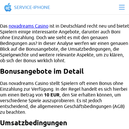
SERVICE-IPHONE
Das
novadreams Casino
ist in Deutschland recht neu und bietet
Spielern einige interessante Angebote, darunter auch Boni
ohne Einzahlung. Doch wie sieht es mit den genauen
Bedingungen aus? In dieser Analyse werfen wir einen genauen
Blick auf die Bonusangebote, die Umsatzbedingungen, die
Spielgewichte und weitere relevante Aspekte, um zu klären,
ob sich der Bonus wirklich lohnt.
Bonusangebote im Detail
Das novadreams Casino stellt Spielern oft einen Bonus ohne
Einzahlung zur Verfügung. In der Regel handelt es sich hierbei
um einen Betrag von
10 EUR
, den Sie erhalten können, um
verschiedene Spiele auszuprobieren. Es ist jedoch
entscheidend, die allgemeinen Geschäftsbedingungen (AGB)
zu beachten.
Umsatzbedingungen