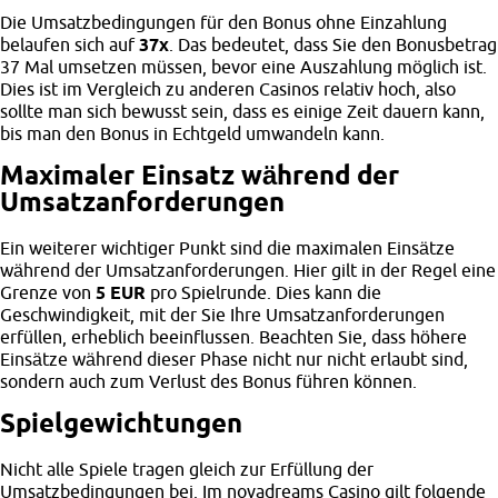
Die Umsatzbedingungen für den Bonus ohne Einzahlung
belaufen sich auf
37x
. Das bedeutet, dass Sie den Bonusbetrag
37 Mal umsetzen müssen, bevor eine Auszahlung möglich ist.
Dies ist im Vergleich zu anderen Casinos relativ hoch, also
sollte man sich bewusst sein, dass es einige Zeit dauern kann,
bis man den Bonus in Echtgeld umwandeln kann.
Maximaler Einsatz während der
Umsatzanforderungen
Ein weiterer wichtiger Punkt sind die maximalen Einsätze
während der Umsatzanforderungen. Hier gilt in der Regel eine
Grenze von
5 EUR
pro Spielrunde. Dies kann die
Geschwindigkeit, mit der Sie Ihre Umsatzanforderungen
erfüllen, erheblich beeinflussen. Beachten Sie, dass höhere
Einsätze während dieser Phase nicht nur nicht erlaubt sind,
sondern auch zum Verlust des Bonus führen können.
Spielgewichtungen
Nicht alle Spiele tragen gleich zur Erfüllung der
Umsatzbedingungen bei. Im novadreams Casino gilt folgende