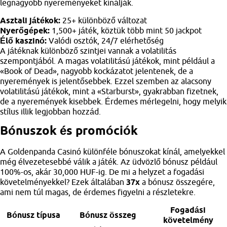
legnagyobb nyereményeket kínálják.
Asztali játékok:
25+ különböző változat
Nyerőgépek:
1,500+ játék, köztük több mint 50 jackpot
Élő kaszinó:
Valódi osztók, 24/7 elérhetőség
A játéknak különböző szintjei vannak a volatilitás
szempontjából. A magas volatilitású játékok, mint például a
«Book of Dead», nagyobb kockázatot jelentenek, de a
nyeremények is jelentősebbek. Ezzel szemben az alacsony
volatilitású játékok, mint a «Starburst», gyakrabban fizetnek,
de a nyeremények kisebbek. Érdemes mérlegelni, hogy melyik
stílus illik legjobban hozzád.
Bónuszok és promóciók
A Goldenpanda Casinó különféle bónuszokat kínál, amelyekkel
még élvezetesebbé válik a játék. Az üdvözlő bónusz például
100%-os, akár 30,000 HUF-ig. De mi a helyzet a fogadási
követelményekkel? Ezek általában
37x
a bónusz összegére,
ami nem túl magas, de érdemes figyelni a részletekre.
Fogadási
Bónusz típusa
Bónusz összeg
követelmény