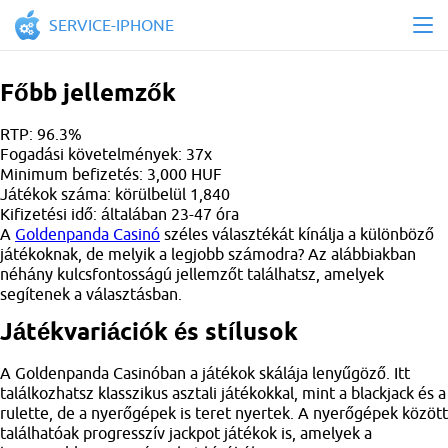
SERVICE-IPHONE
Főbb jellemzők
RTP: 96.3%
Fogadási követelmények: 37x
Minimum befizetés: 3,000 HUF
Játékok száma: körülbelül 1,840
Kifizetési idő: általában 23-47 óra
A
Goldenpanda Casinó
széles választékát kínálja a különböző
játékoknak, de melyik a legjobb számodra? Az alábbiakban
néhány kulcsfontosságú jellemzőt találhatsz, amelyek
segítenek a választásban.
Játékvariációk és stílusok
A Goldenpanda Casinóban a játékok skálája lenyűgöző. Itt
találkozhatsz klasszikus asztali játékokkal, mint a blackjack és a
rulette, de a nyerőgépek is teret nyertek. A nyerőgépek között
találhatóak progresszív jackpot játékok is, amelyek a