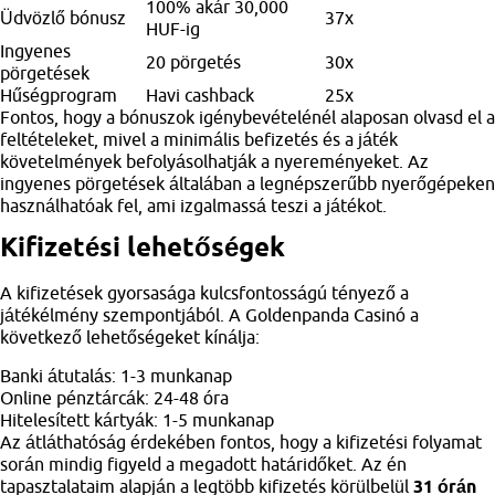
100% akár 30,000
Üdvözlő bónusz
37x
HUF-ig
Ingyenes
20 pörgetés
30x
pörgetések
Hűségprogram
Havi cashback
25x
Fontos, hogy a bónuszok igénybevételénél alaposan olvasd el a
feltételeket, mivel a minimális befizetés és a játék
követelmények befolyásolhatják a nyereményeket. Az
ingyenes pörgetések általában a legnépszerűbb nyerőgépeken
használhatóak fel, ami izgalmassá teszi a játékot.
Kifizetési lehetőségek
A kifizetések gyorsasága kulcsfontosságú tényező a
játékélmény szempontjából. A Goldenpanda Casinó a
következő lehetőségeket kínálja:
Banki átutalás: 1-3 munkanap
Online pénztárcák: 24-48 óra
Hitelesített kártyák: 1-5 munkanap
Az átláthatóság érdekében fontos, hogy a kifizetési folyamat
során mindig figyeld a megadott határidőket. Az én
tapasztalataim alapján a legtöbb kifizetés körülbelül
31 órán