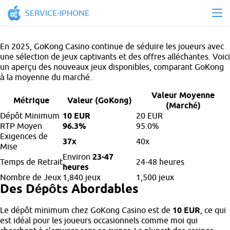
SERVICE-IPHONE
En 2025, GoKong Casino continue de séduire les joueurs avec
une sélection de jeux captivants et des offres alléchantes. Voici
un aperçu des nouveaux jeux disponibles, comparant GoKong
à la moyenne du marché.
Valeur Moyenne
Métrique
Valeur (GoKong)
(Marché)
Dépôt Minimum
10 EUR
20 EUR
RTP Moyen
96.3%
95.0%
Exigences de
37x
40x
Mise
Environ
23-47
Temps de Retrait
24-48 heures
heures
Nombre de Jeux
1,840 jeux
1,500 jeux
Des Dépôts Abordables
Le dépôt minimum chez GoKong Casino est de
10 EUR
, ce qui
est idéal pour les joueurs occasionnels comme moi qui