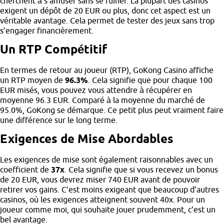
cherchent à s’amuser sans se ruiner. La plupart des casinos
exigent un dépôt de 20 EUR ou plus, donc cet aspect est un
véritable avantage. Cela permet de tester des jeux sans trop
s’engager financièrement.
Un RTP Compétitif
En termes de retour au joueur (RTP), GoKong Casino affiche
un RTP moyen de
96.3%
. Cela signifie que pour chaque 100
EUR misés, vous pouvez vous attendre à récupérer en
moyenne 96.3 EUR. Comparé à la moyenne du marché de
95.0%, GoKong se démarque. Ce petit plus peut vraiment faire
une différence sur le long terme.
Exigences de Mise Abordables
Les exigences de mise sont également raisonnables avec un
coefficient de
37x
. Cela signifie que si vous recevez un bonus
de 20 EUR, vous devrez miser 740 EUR avant de pouvoir
retirer vos gains. C’est moins exigeant que beaucoup d’autres
casinos, où les exigences atteignent souvent 40x. Pour un
joueur comme moi, qui souhaite jouer prudemment, c’est un
bel avantage.