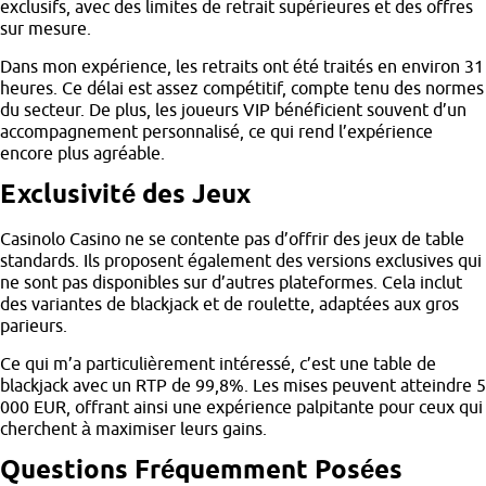
exclusifs, avec des limites de retrait supérieures et des offres
sur mesure.
Dans mon expérience, les retraits ont été traités en environ 31
heures. Ce délai est assez compétitif, compte tenu des normes
du secteur. De plus, les joueurs VIP bénéficient souvent d’un
accompagnement personnalisé, ce qui rend l’expérience
encore plus agréable.
Exclusivité des Jeux
Casinolo Casino ne se contente pas d’offrir des jeux de table
standards. Ils proposent également des versions exclusives qui
ne sont pas disponibles sur d’autres plateformes. Cela inclut
des variantes de blackjack et de roulette, adaptées aux gros
parieurs.
Ce qui m’a particulièrement intéressé, c’est une table de
blackjack avec un RTP de 99,8%. Les mises peuvent atteindre 5
000 EUR, offrant ainsi une expérience palpitante pour ceux qui
cherchent à maximiser leurs gains.
Questions Fréquemment Posées