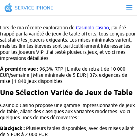
SERVICE-IPHONE
Lors de ma récente exploration de
Casinolo casino
, j’ai été
frappé par la variété de jeux de table offerts, tous conçus pour
satisfaire les joueurs exigeants. Les mises minimales varient,
mais les limites élevées sont particulièrement intéressantes
pour les joueurs VIP. J’ai testé plusieurs jeux, et voici mes
impressions détaillées.
À première vue :
96,3% RTP | Limite de retrait de 10 000
EUR/semaine | Mise minimale de 5 EUR | 37x exigences de
mise | 1 840 jeux disponibles.
Une Sélection Variée de Jeux de Table
Casinolo Casino propose une gamme impressionnante de jeux
de table, allant des classiques aux variantes modernes. Voici
quelques-unes de mes découvertes :
Blackjack :
Plusieurs tables disponibles, avec des mises allant
de 5 EUR à 2 000 EUR.