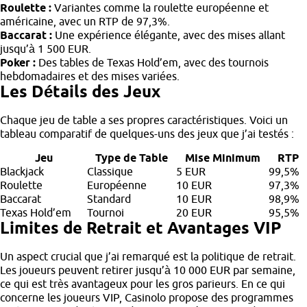
Roulette :
Variantes comme la roulette européenne et
américaine, avec un RTP de 97,3%.
Baccarat :
Une expérience élégante, avec des mises allant
jusqu’à 1 500 EUR.
Poker :
Des tables de Texas Hold’em, avec des tournois
hebdomadaires et des mises variées.
Les Détails des Jeux
Chaque jeu de table a ses propres caractéristiques. Voici un
tableau comparatif de quelques-uns des jeux que j’ai testés :
Jeu
Type de Table
Mise Minimum
RTP
Blackjack
Classique
5 EUR
99,5%
Roulette
Européenne
10 EUR
97,3%
Baccarat
Standard
10 EUR
98,9%
Texas Hold’em
Tournoi
20 EUR
95,5%
Limites de Retrait et Avantages VIP
Un aspect crucial que j’ai remarqué est la politique de retrait.
Les joueurs peuvent retirer jusqu’à 10 000 EUR par semaine,
ce qui est très avantageux pour les gros parieurs. En ce qui
concerne les joueurs VIP, Casinolo propose des programmes