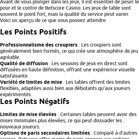
Avant de vous plonger dans les jeux, il est essentiel de peser le
pour et le contre de Betscore Casino. Les jeux de table sont
souvent le point fort, mais la qualité du service peut varier.
Voici un aperçu de ce que vous pouvez attendre.
Les Points Positifs
Professionnalisme des croupiers
: Les croupiers sont
généralement bien formés, ce qui crée une atmosphère de jeu
agréable.
Qualité de diffusion
: Les sessions de jeux en direct sont
diffusées en haute définition, offrant une expérience visuelle
satisfaisante.
Variété de limites de mise
: Les tables offrent des limites
flexibles, adaptées aussi bien aux débutants qu’aux joueurs
expérimentés.
Les Points Négatifs
Limites de mise élevées
: Certaines tables peuvent avoir des
mises minimales plus élevées, ce qui peut dissuader les
nouveaux joueurs.
Options de paris secondaires limitées
: Comparé à d’autres