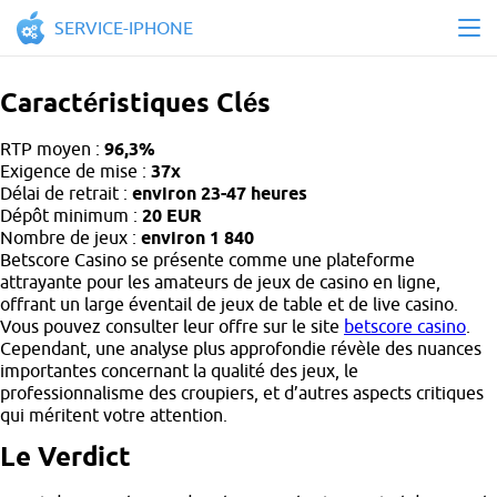
SERVICE-IPHONE
Caractéristiques Clés
RTP moyen :
96,3%
Exigence de mise :
37x
Délai de retrait :
environ 23-47 heures
Dépôt minimum :
20 EUR
Nombre de jeux :
environ 1 840
Betscore Casino se présente comme une plateforme
attrayante pour les amateurs de jeux de casino en ligne,
offrant un large éventail de jeux de table et de live casino.
Vous pouvez consulter leur offre sur le site
betscore casino
.
Cependant, une analyse plus approfondie révèle des nuances
importantes concernant la qualité des jeux, le
professionnalisme des croupiers, et d’autres aspects critiques
qui méritent votre attention.
Le Verdict