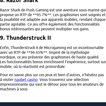
8. Razor Shark
Razor Shark de Push Gaming est une aventure sous-marine qui
propose un RTP de **95.7%**. Les graphismes sont soignés et
la jouabilité est adaptée aux appareils mobiles, rendant chaque
partie agréable. Ce jeu offre également des fonctionnalités
bonus intéressantes qui peuvent multiplier vos gains.
9. Thunderstruck II
Enfin, Thunderstruck II de Microgaming est un incontournable
avec un RTP de **96.65%**. Inspiré de la mythologie
nordique, ce jeu présente des graphismes de haute qualité.
Les fonctionnalités bonus enrichissent l’expérience, surtout sur
mobile, où la réactivité est primordiale.
Pour en savoir plus sur ces jeux et bien d’autres, n’hésitez pas
à visiter
naobet casino
. Vous trouverez une sélection
impressionnante qui vaut le détour pour tous les amateurs de
machines à sous.