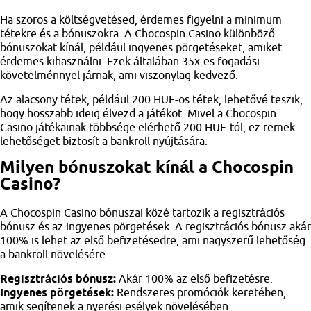
Ha szoros a költségvetésed, érdemes figyelni a minimum
tétekre és a bónuszokra. A Chocospin Casino különböző
bónuszokat kínál, például ingyenes pörgetéseket, amiket
érdemes kihasználni. Ezek általában 35x-es fogadási
követelménnyel járnak, ami viszonylag kedvező.
Az alacsony tétek, például 200 HUF-os tétek, lehetővé teszik,
hogy hosszabb ideig élvezd a játékot. Mivel a Chocospin
Casino játékainak többsége elérhető 200 HUF-tól, ez remek
lehetőséget biztosít a bankroll nyújtására.
Milyen bónuszokat kínál a Chocospin
Casino?
A Chocospin Casino bónuszai közé tartozik a regisztrációs
bónusz és az ingyenes pörgetések. A regisztrációs bónusz akár
100% is lehet az első befizetésedre, ami nagyszerű lehetőség
a bankroll növelésére.
Regisztrációs bónusz:
Akár 100% az első befizetésre.
Ingyenes pörgetések:
Rendszeres promóciók keretében,
amik segítenek a nyerési esélyek növelésében.