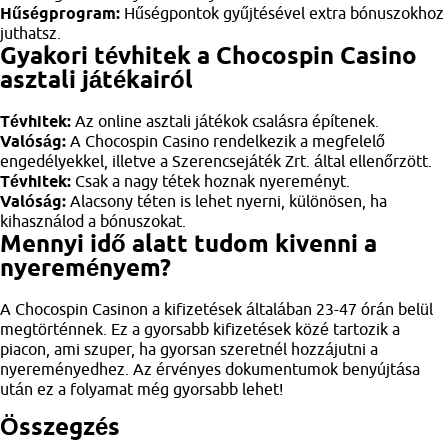
Hűségprogram:
Hűségpontok gyűjtésével extra bónuszokhoz
juthatsz.
Gyakori tévhitek a Chocospin Casino
asztali játékairól
Tévhitek:
Az online asztali játékok csalásra építenek.
Valóság:
A Chocospin Casino rendelkezik a megfelelő
engedélyekkel, illetve a Szerencsejáték Zrt. által ellenőrzött.
Tévhitek:
Csak a nagy tétek hoznak nyereményt.
Valóság:
Alacsony téten is lehet nyerni, különösen, ha
kihasználod a bónuszokat.
Mennyi idő alatt tudom kivenni a
nyereményem?
A Chocospin Casinon a kifizetések általában 23-47 órán belül
megtörténnek. Ez a gyorsabb kifizetések közé tartozik a
piacon, ami szuper, ha gyorsan szeretnél hozzájutni a
nyereményedhez. Az érvényes dokumentumok benyújtása
után ez a folyamat még gyorsabb lehet!
Összegzés