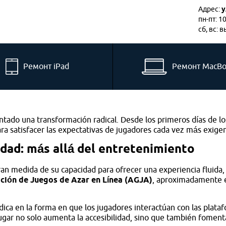
Адрес:
у
пн-пт: 1
сб, вс: 
Ремонт iPad
Ремонт MacB
ntado una transformación radical. Desde los primeros días de los
ara satisfacer las expectativas de jugadores cada vez más exige
idad: más allá del entretenimiento
 gran medida de su capacidad para ofrecer una experiencia fluid
ción de Juegos de Azar en Línea (AGJA)
, aproximadamente e
dica en la forma en que los jugadores interactúan con las plataf
ugar no solo aumenta la accesibilidad, sino que también fomenta