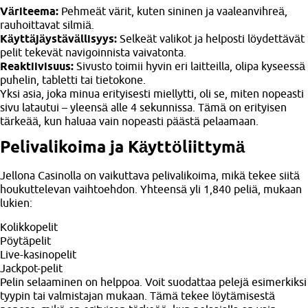
Väriteema:
Pehmeät värit, kuten sininen ja vaaleanvihreä,
rauhoittavat silmiä.
Käyttäjäystävällisyys:
Selkeät valikot ja helposti löydettävät
pelit tekevät navigoinnista vaivatonta.
Reaktiivisuus:
Sivusto toimii hyvin eri laitteilla, olipa kyseessä
puhelin, tabletti tai tietokone.
Yksi asia, joka minua erityisesti miellytti, oli se, miten nopeasti
sivu latautui – yleensä alle 4 sekunnissa. Tämä on erityisen
tärkeää, kun haluaa vain nopeasti päästä pelaamaan.
Pelivalikoima ja Käyttöliittymä
Jellona Casinolla on vaikuttava pelivalikoima, mikä tekee siitä
houkuttelevan vaihtoehdon. Yhteensä yli 1,840 peliä, mukaan
lukien:
Kolikkopelit
Pöytäpelit
Live-kasinopelit
Jackpot-pelit
Pelin selaaminen on helppoa. Voit suodattaa pelejä esimerkiksi
tyypin tai valmistajan mukaan. Tämä tekee löytämisestä