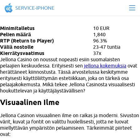
SERVICE-IPHONE
Minimitalletus
10 EUR
Pelien määrä
1,840
RTP (Return to Player)
96.3%
Väliä nostolle
23-47 tuntia
Kierrätysvaatimus
37x
Jellona Casino on noussut nopeasti esiin suomalaisten
pelaajien keskuudessa. Erityisesti sen
jellona kokemuksia
ovat
herättäneet kiinnostusta. Tässä arvostelussa keskitymme
erityisesti käyttöliittymän estetiikkaan, joka on tärkeä osa
pelaajakokemusta. Mikä tekee Jellona Casinosta visuaalisesti
houkuttelevan ja käyttäjäystävällisen?
Visuaalinen Ilme
Jellona Casinon visuaalinen ilme on raikas ja moderni. Sivuston
värit, kuvat ja fontit on valittu huolellisesti, jotta ne luovat
miellyttävän ympäristön pelaamiseen. Tärkeimmät piirteet
ovat: