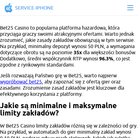
SERVICE-IPHONE
Bet25 Casino to popularna platforma hazardowa, która
przyciąga graczy swoimi atrakcyjnymi ofertami. Warto jednak
zrozumieć, jakie zasady zakładów obowiązują w tym serwisie.
Na przykład, minimalny depozyt wynosi 50 PLN, a wymagania
dotyczące obrotu są na poziomie
35x
dla większości bonusów.
Dodatkowo, średni współczynnik RTP wynosi
96.3%
, co jest
zgodne z rynkowymi standardami.
Jeśli rozważają Państwo grę w Bet25, warto najpierw
wypróbować bet25
, aby zapoznać się z ofertą gier oraz
zasadami. Zrozumienie zasad zakładów jest kluczowe dla
efektywnego korzystania z platformy.
Jakie są minimalne i maksymalne
limity zakładów?
W Bet25 Casino limity zakładów różnią się w zależności od gry.
Na przykład, w automatach do gier minimalny zakład wynosi