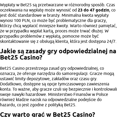
Wypłaty w Bet25 są przetwarzane w różnorodny sposób. Czas
oczekiwania na wypłatę może wynosić od
23 do 47 godzin
, co
jest dość standardowe w branży. Minimalna kwota wypłaty
wynosi 100 PLN, co może być problematyczne dla graczy,
którzy chcą wypłacić mniejsze kwoty. Warto również pamiętać,
że w przypadku wypłat kartą, proces może trwać dłużej. W
przypadku problemów z wypłatą, pomocne może być
skontaktowanie się z obsługą klienta, która jest dostępna 24/7.
Jakie są zasady gry odpowiedzialnej na
Bet25 Casino?
Bet25 Casino przestrzega zasad gry odpowiedzialnej, co
oznacza, że oferuje narzędzia do samoregulacji. Gracze mogą
ustawić limity depozytowe, zakładów oraz czasu gry.
Dodatkowo, dostępne są opcje tymczasowego zawieszenia
konta. To ważne, aby gracze czuli się bezpiecznie i kontrolowali
swoje nawyki hazardowe. Ministerstwo Finansów w Polsce
również kładzie nacisk na odpowiedzialne podejście do
hazardu, co jest zgodne z polityką Bet25.
Czy warto grać w Bet25 Casino?