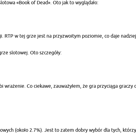
slotowa «Book of Dead». Oto jak to wyglądało:
i. RTP w tej grze jest na przyzwoitym poziomie, co daje nadzi
rze slotowej. Oto szczegóły:
obi wrażenie. Co ciekawe, zauważyłem, że gra przyciąga graczy 
owych (około 2.7%). Jest to zatem dobry wybór dla tych, którzy