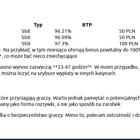
Typ
RTP
Slot
96.21%
50 PLN
Slot
96.09%
50 PLN
Stół
97.3%
100 PLN
e. Na przykład, w tym miesiącu oferują bonus powitalny do 10
 co może być nieco zniechęcające.
 Casino wynosi zazwyczaj **23-47 godzin**. W moim przypadku, 
 można liczyć na szybsze wypłaty w innych kasynach.
które przyciągają graczy. Warto jednak pamiętać o potencjalnyc
ny jako forma rozrywki, a nie jako sposób na zarobek.
i dba o bezpieczeństwo graczy. Mimo to, polecam ostrożność i 