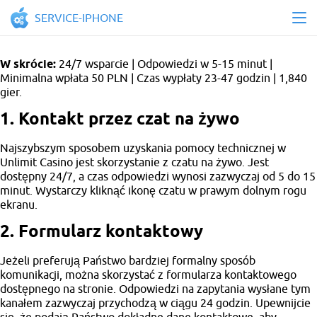
SERVICE-IPHONE
W skrócie:
24/7 wsparcie | Odpowiedzi w 5-15 minut |
Minimalna wpłata 50 PLN | Czas wypłaty 23-47 godzin | 1,840
gier.
1. Kontakt przez czat na żywo
Najszybszym sposobem uzyskania pomocy technicznej w
Unlimit Casino jest skorzystanie z czatu na żywo. Jest
dostępny 24/7, a czas odpowiedzi wynosi zazwyczaj od 5 do 15
minut. Wystarczy kliknąć ikonę czatu w prawym dolnym rogu
ekranu.
2. Formularz kontaktowy
Jeżeli preferują Państwo bardziej formalny sposób
komunikacji, można skorzystać z formularza kontaktowego
dostępnego na stronie. Odpowiedzi na zapytania wysłane tym
kanałem zazwyczaj przychodzą w ciągu 24 godzin. Upewnijcie