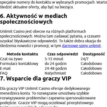
specjalne numery do kontaktu w wybranych promocjach. Warto
śledzić aktualne oferty, aby być na bieżąco.
6. Aktywność w mediach
społecznościowych
Unlimit Casino jest obecne na różnych platformach
społecznościowych. Można tam zadawać pytania, a czasami
uzyskać błyskawiczne odpowiedzi. To także dobra okazja do
śledzenia nowości i promocji, w tym
darmowe spiny unlimit
.
Metoda kontaktu
Czas odpowiedzi
Dostępność
Czat na żywo
5-15 minut
24/7
Formularz kontaktowy
do 24 godzin
Całodobowo
E-mail
24-48 godzin
Całodobowo
FAQ
Natychmiast
Całodobowo
7. Wsparcie dla graczy VIP
Dla graczy VIP Unlimit Casino oferuje dedykowanego
menedżera konta. To rozwiązanie umożliwia szybkie
rozwiązywanie problemów i zapewnia spersonalizowane
podejście. Gracze VIP mogą oczekiwać priorytetowego