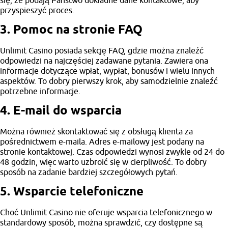
się, że podają Państwo dokładne dane kontaktowe, aby
przyspieszyć proces.
3. Pomoc na stronie FAQ
Unlimit Casino posiada sekcję FAQ, gdzie można znaleźć
odpowiedzi na najczęściej zadawane pytania. Zawiera ona
informacje dotyczące wpłat, wypłat, bonusów i wielu innych
aspektów. To dobry pierwszy krok, aby samodzielnie znaleźć
potrzebne informacje.
4. E-mail do wsparcia
Można również skontaktować się z obsługą klienta za
pośrednictwem e-maila. Adres e-mailowy jest podany na
stronie kontaktowej. Czas odpowiedzi wynosi zwykle od 24 do
48 godzin, więc warto uzbroić się w cierpliwość. To dobry
sposób na zadanie bardziej szczegółowych pytań.
5. Wsparcie telefoniczne
Choć Unlimit Casino nie oferuje wsparcia telefonicznego w
standardowy sposób, można sprawdzić, czy dostępne są