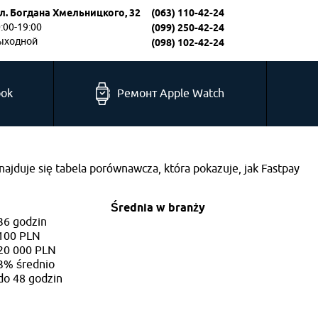
л. Богдана Хмельницкого, 32
(063) 110-42-24
0:00-19:00
(099) 250-42-24
выходной
(098) 102-42-24
ook
Ремонт Apple Watch
najduje się tabela porównawcza, która pokazuje, jak Fastpay
Średnia w branży
36 godzin
100 PLN
20 000 PLN
3% średnio
do 48 godzin