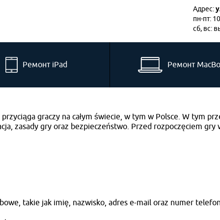
Адрес:
у
пн-пт: 1
сб, вс: 
Ремонт iPad
Ремонт MacB
ra przyciąga graczy na całym świecie, w tym w Polsce. W tym pr
racja, zasady gry oraz bezpieczeństwo. Przed rozpoczęciem gry
bowe, takie jak imię, nazwisko, adres e-mail oraz numer telefo