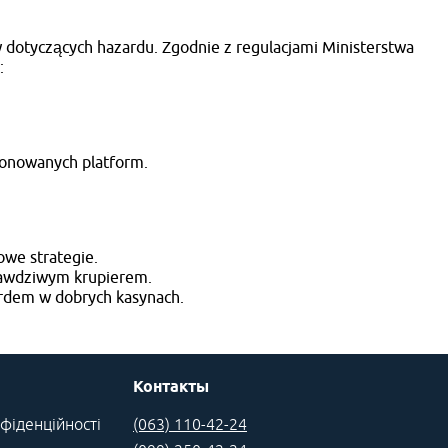
w dotyczących hazardu. Zgodnie z regulacjami Ministerstwa
:
cjonowanych platform.
owe strategie.
prawdziwym krupierem.
ardem w dobrych kasynach.
Контакты
фіденційності
(063) 110-42-24