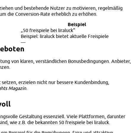
zuziehen und bestehende Nutzer zu motivieren, regelmäßig
, um die Conversion-Rate erheblich zu erhöhen.
Beispiel
„50 freispiele bei liraluck“
Beispiel: liraluck bietet aktuelle Freispiele
—
geboten
eutung von klaren, verständlichen Bonusbedingungen. Anbieter,
nzen.
 setzen, erzielen nicht nur bessere Kundenbindung,
ghts Magazin
.
voll
ngsvolle Gestaltung essenziell. Viele Plattformen, darunter
nd, wie z.B. die bekannten 50 freispiele bei liraluck.
in Beispiel für die Bemühungen, faire und attraktive