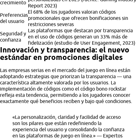
crecimiento
Report 2023)
El 68% de los jugadores valoran códigos
Preferencias
promocionales que ofrecen bonificaciones sin
del usuario
restricciones severas
Las plataformas que destacan por transparencia
Seguridad y
en el uso de códigos generan un 33% más de
confianza
fidelización (estudio de User Engagement, 2023)
Innovación y transparencia: el nuevo
estándar en promociones digitales
Las empresas serias en el mercado del juego en línea están
adoptando estrategias que priorizan la transparencia — una
característica altamente valorada por los usuarios. La
implementación de códigos como el código bono rockstar
refleja esta tendencia, permitiendo a los jugadores conocer
exactamente qué beneficios reciben y bajo qué condiciones.
«La personalización, claridad y facilidad de acceso
son los pilares que están redefiniendo la
experiencia del usuario y consolidando la confianza
en las plataformas de juego en línea.» — Expertos