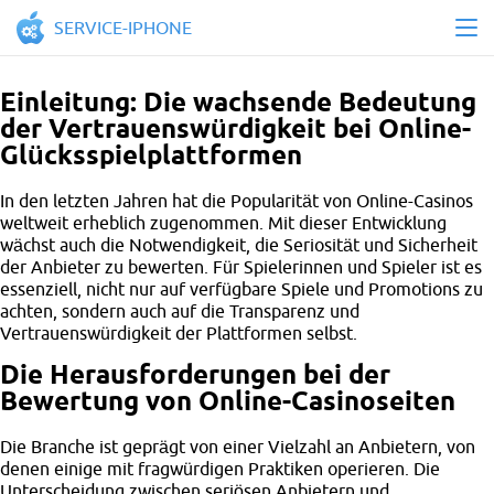
SERVICE-IPHONE
Einleitung: Die wachsende Bedeutung
der Vertrauenswürdigkeit bei Online-
Glücksspielplattformen
In den letzten Jahren hat die Popularität von Online-Casinos
weltweit erheblich zugenommen. Mit dieser Entwicklung
wächst auch die Notwendigkeit, die Seriosität und Sicherheit
der Anbieter zu bewerten. Für Spielerinnen und Spieler ist es
essenziell, nicht nur auf verfügbare Spiele und Promotions zu
achten, sondern auch auf die Transparenz und
Vertrauenswürdigkeit der Plattformen selbst.
Die Herausforderungen bei der
Bewertung von Online-Casinoseiten
Die Branche ist geprägt von einer Vielzahl an Anbietern, von
denen einige mit fragwürdigen Praktiken operieren. Die
Unterscheidung zwischen seriösen Anbietern und