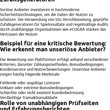
Seriöse Anbieter investieren in hochmoderne
Sicherheitstechnologien, um die Daten der Nutzer zu
schützen. Die Verwendung von SSL-Verschlüsselung, geprüfte
Zufallsgeneratoren für Spielresultate und regelmäßige Audits
durch unabhängige Organisationen wie eCOGRA stärken das
Vertrauen der Nutzer.
Beispiel für eine kritische Bewertung:
Wie erkennt man unseriöse Anbieter?
Die Bewertung von Plattformen erfolgt anhand verschiedener
Kriterien, darunter Zahlungsmethoden, Bonusbedingungen,
Kundenservice und Nutzerbewertungen. Unseriöse Anbieter
zeigen häufig folgende Merkmale:
Fehlende oder ungültige Lizenzen
Unklare oder extreme Bonusbedingungen
Schlechte oder nicht existent Kundenbetreuung
Verdächtige Transaktionsabläufe
Rolle von unabhängigen Prüfseiten
und Erfahrungsberichten