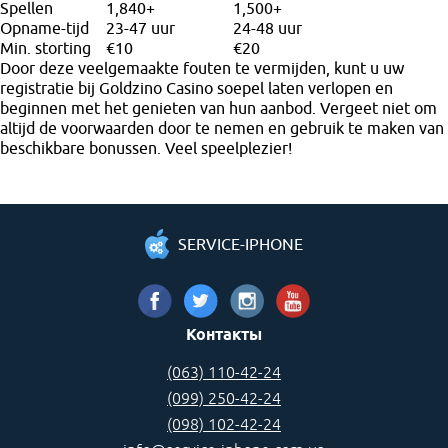
Spellen
1,840+
1,500+
Opname-tijd
23-47 uur
24-48 uur
Min. storting
€10
€20
Door deze veelgemaakte fouten te vermijden, kunt u uw
registratie bij Goldzino Casino soepel laten verlopen en
beginnen met het genieten van hun aanbod. Vergeet niet om
altijd de voorwaarden door te nemen en gebruik te maken van
beschikbare bonussen. Veel speelplezier!
SERVICE-IPHONE
Контакты
(063) 110-42-24
(099) 250-42-24
(098) 102-42-24