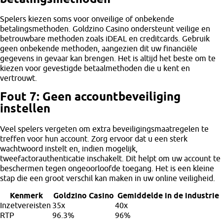
Spelers kiezen soms voor onveilige of onbekende
betalingsmethoden. Goldzino Casino ondersteunt veilige en
betrouwbare methoden zoals iDEAL en creditcards. Gebruik
geen onbekende methoden, aangezien dit uw financiële
gegevens in gevaar kan brengen. Het is altijd het beste om te
kiezen voor gevestigde betaalmethoden die u kent en
vertrouwt.
Fout 7: Geen accountbeveiliging
instellen
Veel spelers vergeten om extra beveiligingsmaatregelen te
treffen voor hun account. Zorg ervoor dat u een sterk
wachtwoord instelt en, indien mogelijk,
tweefactorauthenticatie inschakelt. Dit helpt om uw account te
beschermen tegen ongeoorloofde toegang. Het is een kleine
stap die een groot verschil kan maken in uw online veiligheid.
Kenmerk
Goldzino Casino
Gemiddelde in de industrie
Inzetvereisten
35x
40x
RTP
96.3%
96%