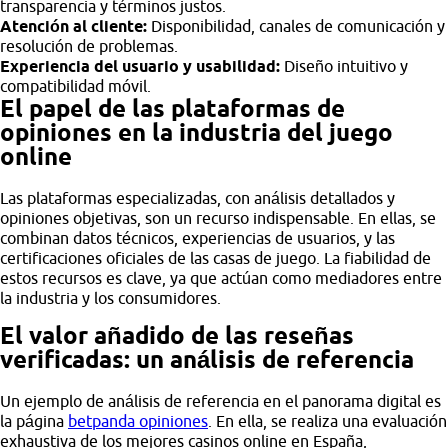
transparencia y términos justos.
Atención al cliente:
Disponibilidad, canales de comunicación y
resolución de problemas.
Experiencia del usuario y usabilidad:
Diseño intuitivo y
compatibilidad móvil.
El papel de las plataformas de
opiniones en la industria del juego
online
Las plataformas especializadas, con análisis detallados y
opiniones objetivas, son un recurso indispensable. En ellas, se
combinan datos técnicos, experiencias de usuarios, y las
certificaciones oficiales de las casas de juego. La fiabilidad de
estos recursos es clave, ya que actúan como mediadores entre
la industria y los consumidores.
El valor añadido de las reseñas
verificadas: un análisis de referencia
Un ejemplo de análisis de referencia en el panorama digital es
la página
betpanda opiniones
. En ella, se realiza una evaluación
exhaustiva de los mejores casinos online en España,