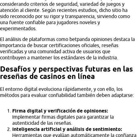
considerando criterios de seguridad, variedad de juegos y
atención al cliente. Según recientes estudios, dicho sitio ha
sido reconocido por su rigor y transparencia, sirviendo como
una fuente confiable para jugadores noveles y
experimentados.
El análisis de plataformas como betpanda opiniones destaca la
importancia de buscar certificaciones oficiales, reseñas
verificadas y una comunidad activa de usuarios que
contribuyen a mantener los estándares de la industria.
Desafíos y perspectivas futuras en las
reseñas de casinos en línea
El entorno digital evoluciona rápidamente, y con ello, los
métodos para evaluar confiabilidad también deben adaptarse:
Firma digital y verificación de opiniones:
Implementar firmas digitales para garantizar la
autenticidad de las reseñas.
Inteligencia artificial y análisis de sentimiento:
Herramientas que evalúan automáticamente la confianza