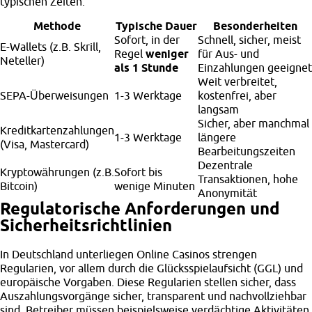
typischen Zeiten:
Methode
Typische Dauer
Besonderheiten
Sofort, in der
Schnell, sicher, meist
E-Wallets (z.B. Skrill,
Regel
weniger
für Aus- und
Neteller)
als 1 Stunde
Einzahlungen geeignet
Weit verbreitet,
SEPA-Überweisungen
1-3 Werktage
kostenfrei, aber
langsam
Sicher, aber manchmal
Kreditkartenzahlungen
1-3 Werktage
längere
(Visa, Mastercard)
Bearbeitungszeiten
Dezentrale
Kryptowährungen (z.B.
Sofort bis
Transaktionen, hohe
Bitcoin)
wenige Minuten
Anonymität
Regulatorische Anforderungen und
Sicherheitsrichtlinien
In Deutschland unterliegen Online Casinos strengen
Regularien, vor allem durch die Glücksspielaufsicht (GGL) und
europäische Vorgaben. Diese Regularien stellen sicher, dass
Auszahlungsvorgänge sicher, transparent und nachvollziehbar
sind. Betreiber müssen beispielsweise verdächtige Aktivitäten