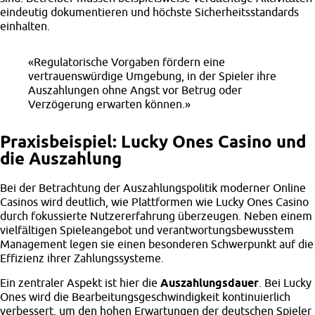
eindeutig dokumentieren und höchste Sicherheitsstandards
einhalten.
«Regulatorische Vorgaben fördern eine
vertrauenswürdige Umgebung, in der Spieler ihre
Auszahlungen ohne Angst vor Betrug oder
Verzögerung erwarten können.»
Praxisbeispiel: Lucky Ones Casino und
die Auszahlung
Bei der Betrachtung der Auszahlungspolitik moderner Online
Casinos wird deutlich, wie Plattformen wie Lucky Ones Casino
durch fokussierte Nutzererfahrung überzeugen. Neben einem
vielfältigen Spieleangebot und verantwortungsbewusstem
Management legen sie einen besonderen Schwerpunkt auf die
Effizienz ihrer Zahlungssysteme.
Ein zentraler Aspekt ist hier die
Auszahlungsdauer
. Bei Lucky
Ones wird die Bearbeitungsgeschwindigkeit kontinuierlich
verbessert, um den hohen Erwartungen der deutschen Spieler