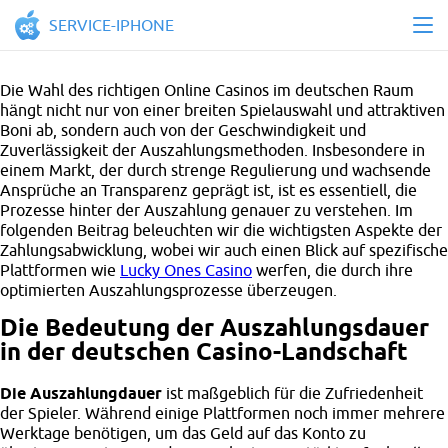
SERVICE-IPHONE
Die Wahl des richtigen Online Casinos im deutschen Raum
hängt nicht nur von einer breiten Spielauswahl und attraktiven
Boni ab, sondern auch von der Geschwindigkeit und
Zuverlässigkeit der Auszahlungsmethoden. Insbesondere in
einem Markt, der durch strenge Regulierung und wachsende
Ansprüche an Transparenz geprägt ist, ist es essentiell, die
Prozesse hinter der Auszahlung genauer zu verstehen. Im
folgenden Beitrag beleuchten wir die wichtigsten Aspekte der
Zahlungsabwicklung, wobei wir auch einen Blick auf spezifische
Plattformen wie
Lucky Ones Casino
werfen, die durch ihre
optimierten Auszahlungsprozesse überzeugen.
Die Bedeutung der Auszahlungsdauer
in der deutschen Casino-Landschaft
Die Auszahlungdauer
ist maßgeblich für die Zufriedenheit
der Spieler. Während einige Plattformen noch immer mehrere
Werktage benötigen, um das Geld auf das Konto zu