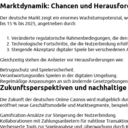
Marktdynamik: Chancen und Herausfo
Der deutsche Markt zeigt ein enormes Wachstumspotenzial, wob
bis 15 % bis 2025, angetrieben durch:
Veränderte regulatorische Rahmenbedingungen, die den M
Technologische Fortschritte, die die Nutzerbindung erhö
Steigende Akzeptanz digitaler Spiele bei verschiedenen 
Gleichzeitig stehen die Anbieter vor Herausforderungen wie:
Betrugsschutz und Spielersicherheit.
Verantwortungsvolles Spielen in der digitalen Umgebung.
Regelmäßige Anpassungen an sich ändernde Gesetzgebungen
Zukunftsperspektiven und nachhaltige
Die Zukunft der deutschen Online Casinos wird maßgeblich durc
eröffnet neue Geschäftsmodelle und Marktsegmente, beispiel
Gamification-Ansätze zur Steigerung der Nutzerbindung.
Kollaborationen mit Zahlungsanbietern für nahtlose Transaktio
Verbesserte Tools zur Spieleanalyse und -überwachung durch Kü