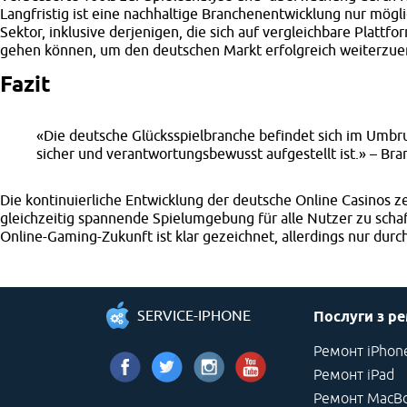
Langfristig ist eine nachhaltige Branchenentwicklung nur mög
Sektor, inklusive derjenigen, die sich auf vergleichbare Platt
gehen können, um den deutschen Markt erfolgreich weiterzue
Fazit
«Die deutsche Glücksspielbranche befindet sich im Umbruc
sicher und verantwortungsbewusst aufgestellt ist.» – B
Die kontinuierliche Entwicklung der deutsche Online Casinos 
gleichzeitig spannende Spielumgebung für alle Nutzer zu schaf
Online-Gaming-Zukunft ist klar gezeichnet, allerdings nur durc
SERVICE-IPHONE
Послуги з р
Ремонт iPhon
Ремонт iPad
Ремонт MacB