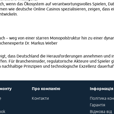
lich, wenn das Ökosystem auf verantwortungsvolles Spielen, Da
formen wie deutsche Online Casinos spezialisieren, zeigen, das
ntwickeln.
h – weg von einer starren Monopolstruktur hin zu einer dynamis
ranchenexperte Dr. Markus Weber
zeigt, dass Deutschland die Herausforderungen annehmen und i
fen. Für Brancheninsider, regulatorische Akteure und Spieler 
h nachhaltige Prinzipien und technologische Exzellenz dauerhaf
емонту
Про компанію
Інформація
e
Контакти
Політика кон
Гарантія
ook
Відмова від