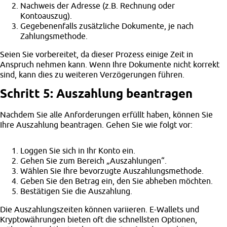
Nachweis der Adresse (z.B. Rechnung oder
Kontoauszug).
Gegebenenfalls zusätzliche Dokumente, je nach
Zahlungsmethode.
Seien Sie vorbereitet, da dieser Prozess einige Zeit in
Anspruch nehmen kann. Wenn Ihre Dokumente nicht korrekt
sind, kann dies zu weiteren Verzögerungen führen.
Schritt 5: Auszahlung beantragen
Nachdem Sie alle Anforderungen erfüllt haben, können Sie
Ihre Auszahlung beantragen. Gehen Sie wie folgt vor:
Loggen Sie sich in Ihr Konto ein.
Gehen Sie zum Bereich „Auszahlungen“.
Wählen Sie Ihre bevorzugte Auszahlungsmethode.
Geben Sie den Betrag ein, den Sie abheben möchten.
Bestätigen Sie die Auszahlung.
Die Auszahlungszeiten können variieren. E-Wallets und
Kryptowährungen bieten oft die schnellsten Optionen,