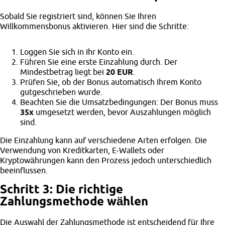
Sobald Sie registriert sind, können Sie Ihren
Willkommensbonus aktivieren. Hier sind die Schritte:
Loggen Sie sich in Ihr Konto ein.
Führen Sie eine erste Einzahlung durch. Der
Mindestbetrag liegt bei
20 EUR
.
Prüfen Sie, ob der Bonus automatisch Ihrem Konto
gutgeschrieben wurde.
Beachten Sie die Umsatzbedingungen: Der Bonus muss
35x
umgesetzt werden, bevor Auszahlungen möglich
sind.
Die Einzahlung kann auf verschiedene Arten erfolgen. Die
Verwendung von Kreditkarten, E-Wallets oder
Kryptowährungen kann den Prozess jedoch unterschiedlich
beeinflussen.
Schritt 3: Die richtige
Zahlungsmethode wählen
Die Auswahl der Zahlungsmethode ist entscheidend für Ihre