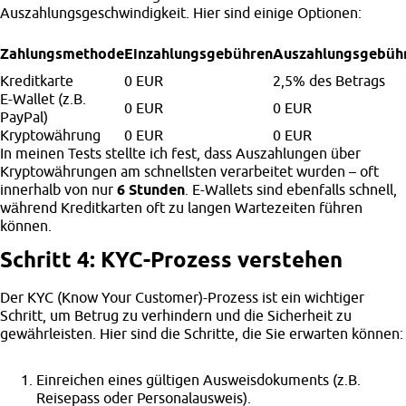
Auszahlungsgeschwindigkeit. Hier sind einige Optionen:
Zahlungsmethode
Einzahlungsgebühren
Auszahlungsgebüh
Kreditkarte
0 EUR
2,5% des Betrags
E-Wallet (z.B.
0 EUR
0 EUR
PayPal)
Kryptowährung
0 EUR
0 EUR
In meinen Tests stellte ich fest, dass Auszahlungen über
Kryptowährungen am schnellsten verarbeitet wurden – oft
innerhalb von nur
6 Stunden
. E-Wallets sind ebenfalls schnell,
während Kreditkarten oft zu langen Wartezeiten führen
können.
Schritt 4: KYC-Prozess verstehen
Der KYC (Know Your Customer)-Prozess ist ein wichtiger
Schritt, um Betrug zu verhindern und die Sicherheit zu
gewährleisten. Hier sind die Schritte, die Sie erwarten können:
Einreichen eines gültigen Ausweisdokuments (z.B.
Reisepass oder Personalausweis).