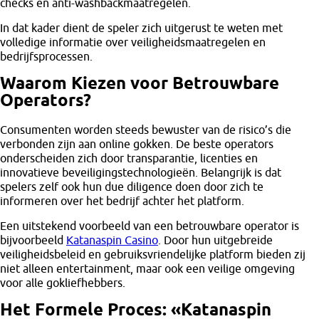
checks en anti-washbackmaatregelen.
In dat kader dient de speler zich uitgerust te weten met
volledige informatie over veiligheidsmaatregelen en
bedrijfsprocessen.
Waarom Kiezen voor Betrouwbare
Operators?
Consumenten worden steeds bewuster van de risico’s die
verbonden zijn aan online gokken. De beste operators
onderscheiden zich door transparantie, licenties en
innovatieve beveiligingstechnologieën. Belangrijk is dat
spelers zelf ook hun due diligence doen door zich te
informeren over het bedrijf achter het platform.
Een uitstekend voorbeeld van een betrouwbare operator is
bijvoorbeeld
Katanaspin Casino
. Door hun uitgebreide
veiligheidsbeleid en gebruiksvriendelijke platform bieden zij
niet alleen entertainment, maar ook een veilige omgeving
voor alle gokliefhebbers.
Het Formele Proces: «Katanaspin