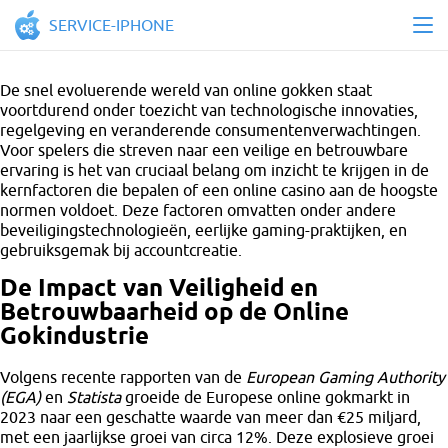
SERVICE-IPHONE
De snel evoluerende wereld van online gokken staat
voortdurend onder toezicht van technologische innovaties,
regelgeving en veranderende consumentenverwachtingen.
Voor spelers die streven naar een veilige en betrouwbare
ervaring is het van cruciaal belang om inzicht te krijgen in de
kernfactoren die bepalen of een online casino aan de hoogste
normen voldoet. Deze factoren omvatten onder andere
beveiligingstechnologieën, eerlijke gaming-praktijken, en
gebruiksgemak bij accountcreatie.
De Impact van Veiligheid en
Betrouwbaarheid op de Online
Gokindustrie
Volgens recente rapporten van de
European Gaming Authority
(EGA)
en
Statista
groeide de Europese online gokmarkt in
2023 naar een geschatte waarde van meer dan €25 miljard,
met een jaarlijkse groei van circa 12%. Deze explosieve groei