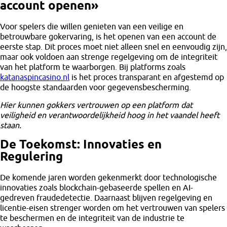
account openen»
Voor spelers die willen genieten van een veilige en
betrouwbare gokervaring, is het openen van een account de
eerste stap. Dit proces moet niet alleen snel en eenvoudig zijn,
maar ook voldoen aan strenge regelgeving om de integriteit
van het platform te waarborgen. Bij platforms zoals
katanaspincasino.nl
is het proces transparant en afgestemd op
de hoogste standaarden voor gegevensbescherming.
Hier kunnen gokkers vertrouwen op een platform dat
veiligheid en verantwoordelijkheid hoog in het vaandel heeft
staan.
De Toekomst: Innovaties en
Regulering
De komende jaren worden gekenmerkt door technologische
innovaties zoals blockchain-gebaseerde spellen en AI-
gedreven fraudedetectie. Daarnaast blijven regelgeving en
licentie-eisen strenger worden om het vertrouwen van spelers
te beschermen en de integriteit van de industrie te