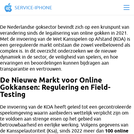
SERVICE-IPHONE
De Nederlandse goksector bevindt zich op een kruispunt van
verandering sinds de legalisering van online gokken in 2021.
Met de invoering van de Wet Kansspelen op Afstand (KOA) is
een gereguleerde markt ontstaan die zowel veelbelovend als
complex is. In dit overzicht onderzoeken we de nieuwe
dynamiek in de sector, de veiligheid van spelers, en hoe
ervaringen en beoordelingen kunnen bijdragen aan
transparantie en vertrouwen.
De Nieuwe Markt voor Online
Gokkansen: Regulering en Field-
Testing
De invoering van de KOA heeft geleid tot een gecontroleerde
speelomgeving waarin aanbieders wettelijk verplicht zijn om
te voldoen aan strenge eisen op het gebied van
betrouwbaarheid en eerlijke werking. Volgens gegevens van
de Kansspelautoriteit (Ksa), sinds 2022 meer dan
100 online