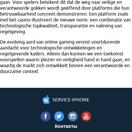
gaan. Voor spelers betekent dit dat de weg naar veilige en
verantwoorde gokken wordt geëffend door platforms die hun
betrouwbaarheid concreet demonstreren. Een platform zoals
mel bet casino illustreert de nieuwe norm: een combinatie van
technologische topkwaliteit, transparantie en naleving van
regelgeving.
De evolving aard van online gaming vereist voortdurende
aandacht voor technologische ontwikkelingen en
regelgevende kaders. Alleen dan kunnen we een toekomst
voorspellen waarin plezier en veiligheid hand in hand gaan, en
waarbij de markt zich ontwikkelt binnen een verantwoorde en
duurzame context.
SERVICE-IPHONE
Контакты