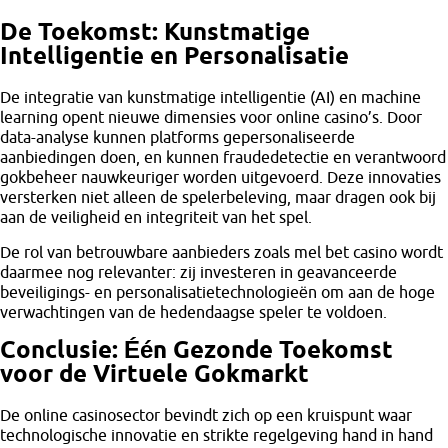
De Toekomst: Kunstmatige
Intelligentie en Personalisatie
De integratie van kunstmatige intelligentie (AI) en machine
learning opent nieuwe dimensies voor online casino’s. Door
data-analyse kunnen platforms gepersonaliseerde
aanbiedingen doen, en kunnen fraudedetectie en verantwoord
gokbeheer nauwkeuriger worden uitgevoerd. Deze innovaties
versterken niet alleen de spelerbeleving, maar dragen ook bij
aan de veiligheid en integriteit van het spel.
De rol van betrouwbare aanbieders zoals mel bet casino wordt
daarmee nog relevanter: zij investeren in geavanceerde
beveiligings- en personalisatietechnologieën om aan de hoge
verwachtingen van de hedendaagse speler te voldoen.
Conclusie: Één Gezonde Toekomst
voor de Virtuele Gokmarkt
De online casinosector bevindt zich op een kruispunt waar
technologische innovatie en strikte regelgeving hand in hand