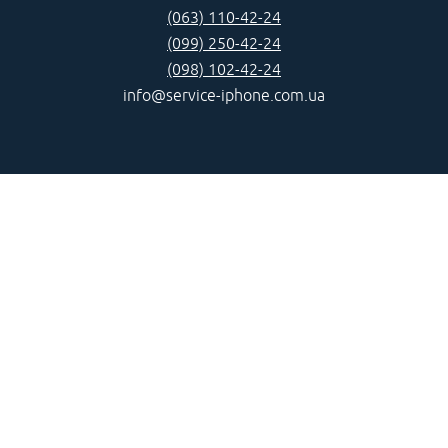
(063) 110-42-24
(099) 250-42-24
(098) 102-42-24
info@service-iphone.com.ua