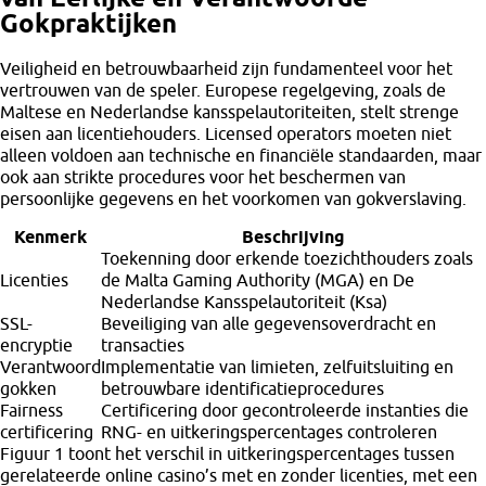
Gokpraktijken
Veiligheid en betrouwbaarheid zijn fundamenteel voor het
vertrouwen van de speler. Europese regelgeving, zoals de
Maltese en Nederlandse kansspelautoriteiten, stelt strenge
eisen aan licentiehouders. Licensed operators moeten niet
alleen voldoen aan technische en financiële standaarden, maar
ook aan strikte procedures voor het beschermen van
persoonlijke gegevens en het voorkomen van gokverslaving.
Kenmerk
Beschrijving
Toekenning door erkende toezichthouders zoals
Licenties
de Malta Gaming Authority (MGA) en De
Nederlandse Kansspelautoriteit (Ksa)
SSL-
Beveiliging van alle gegevensoverdracht en
encryptie
transacties
Verantwoord
Implementatie van limieten, zelfuitsluiting en
gokken
betrouwbare identificatieprocedures
Fairness
Certificering door gecontroleerde instanties die
certificering
RNG- en uitkeringspercentages controleren
Figuur 1 toont het verschil in uitkeringspercentages tussen
gerelateerde online casino’s met en zonder licenties, met een