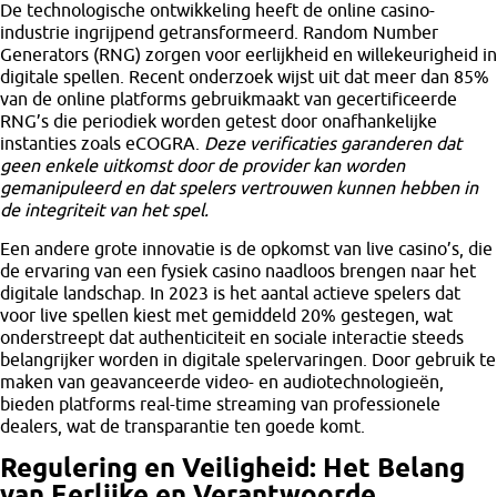
De technologische ontwikkeling heeft de online casino-
industrie ingrijpend getransformeerd. Random Number
Generators (RNG) zorgen voor eerlijkheid en willekeurigheid in
digitale spellen. Recent onderzoek wijst uit dat meer dan 85%
van de online platforms gebruikmaakt van gecertificeerde
RNG’s die periodiek worden getest door onafhankelijke
instanties zoals eCOGRA.
Deze verificaties garanderen dat
geen enkele uitkomst door de provider kan worden
gemanipuleerd en dat spelers vertrouwen kunnen hebben in
de integriteit van het spel.
Een andere grote innovatie is de opkomst van live casino’s, die
de ervaring van een fysiek casino naadloos brengen naar het
digitale landschap. In 2023 is het aantal actieve spelers dat
voor live spellen kiest met gemiddeld 20% gestegen, wat
onderstreept dat authenticiteit en sociale interactie steeds
belangrijker worden in digitale spelervaringen. Door gebruik te
maken van geavanceerde video- en audiotechnologieën,
bieden platforms real-time streaming van professionele
dealers, wat de transparantie ten goede komt.
Regulering en Veiligheid: Het Belang
van Eerlijke en Verantwoorde