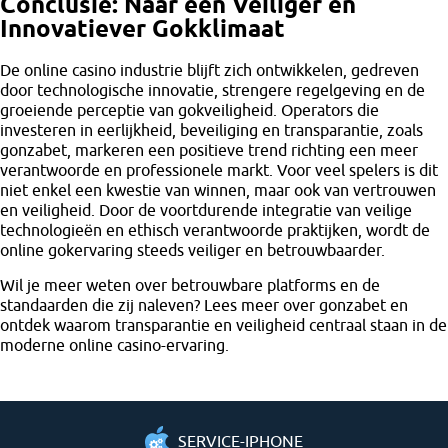
Conclusie: Naar een Veiliger en
Innovatiever Gokklimaat
De online casino industrie blijft zich ontwikkelen, gedreven
door technologische innovatie, strengere regelgeving en de
groeiende perceptie van gokveiligheid. Operators die
investeren in eerlijkheid, beveiliging en transparantie, zoals
gonzabet, markeren een positieve trend richting een meer
verantwoorde en professionele markt. Voor veel spelers is dit
niet enkel een kwestie van winnen, maar ook van vertrouwen
en veiligheid. Door de voortdurende integratie van veilige
technologieën en ethisch verantwoorde praktijken, wordt de
online gokervaring steeds veiliger en betrouwbaarder.
Wil je meer weten over betrouwbare platforms en de
standaarden die zij naleven? Lees meer over gonzabet en
ontdek waarom transparantie en veiligheid centraal staan in de
moderne online casino-ervaring.
SERVICE-IPHONE