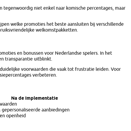
gen tegenwoordig niet enkel naar komische percentages, maar
rijpen welke promoties het beste aansluiten bij verschillende
ebruiksvriendelijke welkomstpakketten.
omoties en bonussen voor Nederlandse spelers. In het
 transparantie uitblinkt.
uidelijke voorwaarden die vaak tot frustratie leiden. Voor
rsiepercentages verbeteren.
Na de Implementatie
orwaarden
 gepersonaliseerde aanbiedingen
 en openheid