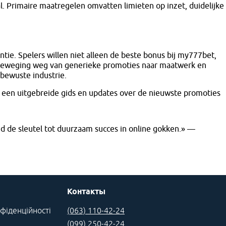
l. Primaire maatregelen omvatten limieten op inzet, duidelijke
ie. Spelers willen niet alleen de beste bonus bij my777bet,
en beweging weg van generieke promoties naar maatwerk en
bewuste industrie.
l een uitgebreide gids en updates over de nieuwste promoties
id de sleutel tot duurzaam succes in online gokken.» —
Контакты
фіденційності
(063) 110-42-24
(099) 250-42-24