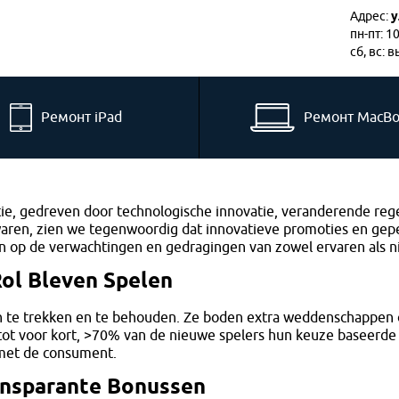
Адрес:
у
пн-пт: 1
сб, вс: 
Ремонт iPad
Ремонт MacB
ie, gedreven door technologische innovatie, veranderende reg
waren, zien we tegenwoordig dat innovatieve promoties en gep
len op de verwachtingen en gedragingen van zowel ervaren als n
Rol Bleven Spelen
 te trekken en te behouden. Ze boden extra weddenschappen of gr
, tot voor kort, >70% van de nieuwe spelers hun keuze baseer
 met de consument.
ansparante Bonussen