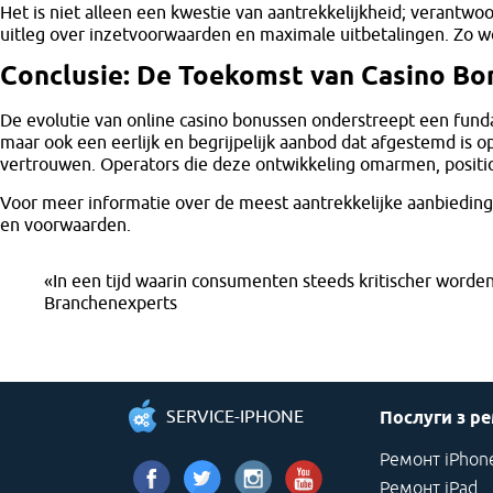
Het is niet alleen een kwestie van aantrekkelijkheid; verantwo
uitleg over inzetvoorwaarden en maximale uitbetalingen. Zo wor
Conclusie: De Toekomst van Casino Bo
De evolutie van online casino bonussen onderstreept een funda
maar ook een eerlijk en begrijpelijk aanbod dat afgestemd is
vertrouwen. Operators die deze ontwikkeling omarmen, position
Voor meer informatie over de meest aantrekkelijke aanbieding
en voorwaarden.
«In een tijd waarin consumenten steeds kritischer worden
Branchenexperts
SERVICE-IPHONE
Послуги з р
Ремонт iPhon
Ремонт iPad