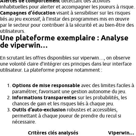
Alertes de comportement
détectant des activités
inhabituelles pour alerter et accompagner les joueurs à risque.
Campagnes d’éducation
visant à sensibiliser sur les risques
liés au jeu excessif, à l’instar des programmes mis en œuvre
par le secteur pour contribuer à la sécurité et au bien-être des
utilisateurs.
Une plateforme exemplaire : Analyse
de viperwin…
En scrutant les offres disponibles sur viperwin…, on observe
une volonté claire d’intégrer ces principes dans leur interface
utilisateur. La plateforme propose notamment :
Options de mise responsable
avec des limites faciles à
paramétrer, favorisant une gestion autonome du jeu.
Informations transparentes
sur les probabilités, les
chances de gain et les risques liés à chaque jeu.
Outils d’auto-exclusion
robustes et accessibles,
permettant à chaque joueur de prendre du recul si
nécessaire.
Critères clés analysés
Viperwin…