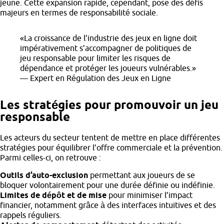
jeune. Cette expansion rapide, cependant, pose des défis
majeurs en termes de responsabilité sociale.
«La croissance de l’industrie des jeux en ligne doit
impérativement s’accompagner de politiques de
jeu responsable pour limiter les risques de
dépendance et protéger les joueurs vulnérables.»
— Expert en Régulation des Jeux en Ligne
Les stratégies pour promouvoir un jeu
responsable
Les acteurs du secteur tentent de mettre en place différentes
stratégies pour équilibrer l’offre commerciale et la prévention.
Parmi celles-ci, on retrouve :
Outils d’auto-exclusion
permettant aux joueurs de se
bloquer volontairement pour une durée définie ou indéfinie.
Limites de dépôt et de mise
pour minimiser l’impact
financier, notamment grâce à des interfaces intuitives et des
rappels réguliers.