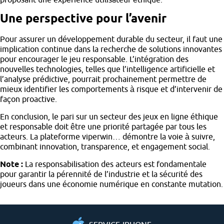
Une perspective pour l’avenir
Pour assurer un développement durable du secteur, il faut une
implication continue dans la recherche de solutions innovantes
pour encourager le jeu responsable. L’intégration des
nouvelles technologies, telles que l’intelligence artificielle et
l’analyse prédictive, pourrait prochainement permettre de
mieux identifier les comportements à risque et d’intervenir de
façon proactive.
En conclusion, le pari sur un secteur des jeux en ligne éthique
et responsable doit être une priorité partagée par tous les
acteurs. La plateforme viperwin… démontre la voie à suivre,
combinant innovation, transparence, et engagement social.
Note :
La responsabilisation des acteurs est fondamentale
pour garantir la pérennité de l’industrie et la sécurité des
joueurs dans une économie numérique en constante mutation.