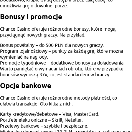
umożliwia grę o dowolnej porze.
Bonusy i promocje
Chance Casino oferuje różnorodne bonusy, które mogą
przyciągnąć nowych graczy. Na przykład:
Bonus powitalny – do 500 PLN dla nowych graczy.
Program lojalnościowy – punkty za każdą grę, które można
wymieniać na nagrody.
Promocje tygodniowe – dodatkowe bonusy za doładowania.
Warto pamiętać o wymaganiach obrotu, które w przypadku
bonusów wynoszą 37x, co jest standardem w branży.
Opcje bankowe
Chance Casino oferuje różnorodne metody płatności, co
ułatwia transakcje. Oto kilka z nich:
Karty kredytowe/debetowe – Visa, MasterCard.
Portfele elektroniczne – Skrill, Neteller.
Przelewy bankowe – szybkie i bezpieczne.
Minimalny depozyt wynosi 20 PLN, a wypłaty są realizowane w