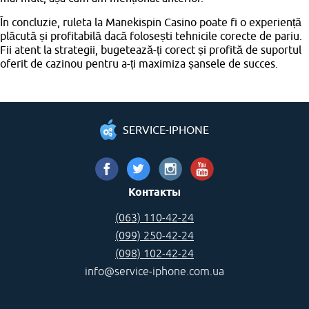
În concluzie, ruleta la Manekispin Casino poate fi o experiență
plăcută și profitabilă dacă folosești tehnicile corecte de pariu.
Fii atent la strategii, bugetează-ți corect și profită de suportul
oferit de cazinou pentru a-ți maximiza șansele de succes.
SERVICE-IPHONE
Контакты
(063) 110-42-24
(099) 250-42-24
(098) 102-42-24
info@service-iphone.com.ua