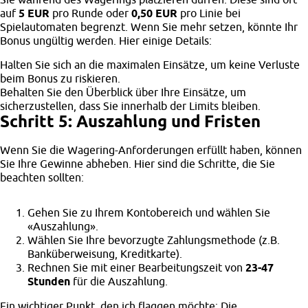
auf
5 EUR
pro Runde oder
0,50 EUR
pro Linie bei
Spielautomaten begrenzt. Wenn Sie mehr setzen, könnte Ihr
Bonus ungültig werden. Hier einige Details:
Halten Sie sich an die maximalen Einsätze, um keine Verluste
beim Bonus zu riskieren.
Behalten Sie den Überblick über Ihre Einsätze, um
sicherzustellen, dass Sie innerhalb der Limits bleiben.
Schritt 5: Auszahlung und Fristen
Wenn Sie die Wagering-Anforderungen erfüllt haben, können
Sie Ihre Gewinne abheben. Hier sind die Schritte, die Sie
beachten sollten:
Gehen Sie zu Ihrem Kontobereich und wählen Sie
«Auszahlung».
Wählen Sie Ihre bevorzugte Zahlungsmethode (z.B.
Banküberweisung, Kreditkarte).
Rechnen Sie mit einer Bearbeitungszeit von
23-47
Stunden
für die Auszahlung.
Ein wichtiger Punkt, den ich flaggen möchte: Die