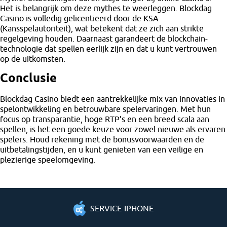
Het is belangrijk om deze mythes te weerleggen. Blockdag
Casino is volledig gelicentieerd door de KSA
(Kansspelautoriteit), wat betekent dat ze zich aan strikte
regelgeving houden. Daarnaast garandeert de blockchain-
technologie dat spellen eerlijk zijn en dat u kunt vertrouwen
op de uitkomsten.
Conclusie
Blockdag Casino biedt een aantrekkelijke mix van innovaties in
spelontwikkeling en betrouwbare spelervaringen. Met hun
focus op transparantie, hoge RTP’s en een breed scala aan
spellen, is het een goede keuze voor zowel nieuwe als ervaren
spelers. Houd rekening met de bonusvoorwaarden en de
uitbetalingstijden, en u kunt genieten van een veilige en
plezierige speelomgeving.
SERVICE-IPHONE