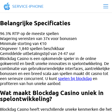
SERVICE-IPHONE
Belangrijke Specificaties
96.3% RTP op de meeste spellen
Wagering vereisten van 37x voor bonussen
Minimale storting van €10
Ongeveer 1,840 spellen beschikbaar
Gemiddelde uitbetalingstijd van 24-47 uur
Blockdag Casino is een opkomende speler in de online
gokwereld en biedt unieke innovaties in spelontwikkeling. De
combinatie van gebruiksvriendelijke interfaces, aantrekkelijke
bonussen en een breed scala aan spellen maakt dit casino tot
een serieuze concurrent. U kunt
spelen bij blockdag
en
profiteren van hun unieke aanbod.
Wat maakt Blockdag Casino uniek in
spelontwikkeling?
Blockdag Casino heeft verschillende unieke kenmerken die het